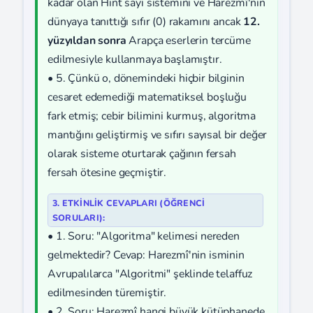
kadar olan Hint sayı sistemini ve Harezmî'nin
dünyaya tanıttığı sıfır (0) rakamını ancak
12.
yüzyıldan sonra
Arapça eserlerin tercüme
edilmesiyle kullanmaya başlamıştır.
• 5. Çünkü o, dönemindeki hiçbir bilginin
cesaret edemediği matematiksel boşluğu
fark etmiş; cebir bilimini kurmuş, algoritma
mantığını geliştirmiş ve sıfırı sayısal bir değer
olarak sisteme oturtarak çağının fersah
fersah ötesine geçmiştir.
3. ETKİNLİK CEVAPLARI (ÖĞRENCI
SORULARI):
• 1. Soru: "Algoritma" kelimesi nereden
gelmektedir? Cevap: Harezmî'nin isminin
Avrupalılarca "Algoritmi" şeklinde telaffuz
edilmesinden türemiştir.
• 2. Soru: Harezmî hangi büyük kütüphanede