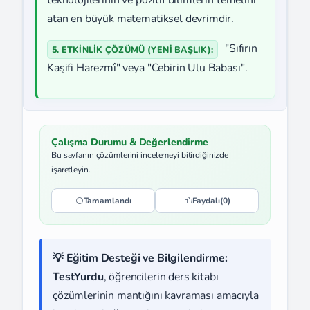
teknolojilerinin ve pozitif bilimlerin temelini
atan en büyük matematiksel devrimdir.
"Sıfırın
5. ETKİNLİK ÇÖZÜMÜ (YENI BAŞLIK):
Kaşifi Harezmî" veya "Cebirin Ulu Babası".
Çalışma Durumu & Değerlendirme
Bu sayfanın çözümlerini incelemeyi bitirdiğinizde
işaretleyin.
Tamamlandı
Faydalı
(0)
💡 Eğitim Desteği ve Bilgilendirme:
TestYurdu
, öğrencilerin ders kitabı
çözümlerinin mantığını kavraması amacıyla