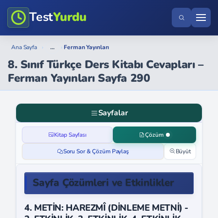
Test
Yurdu
...
Ana Sayfa
›
›
Ferman Yayınları
8. Sınıf Türkçe Ders Kitabı Cevapları –
Ferman Yayınları Sayfa 290
Sayfalar
Kitap Sayfası
Çözüm
Soru Sor & Çözüm Paylaş
Büyüt
Sayfa Çözümleri ve Etkinlikler
4. METİN: HAREZMÎ (DİNLEME METNİ) -