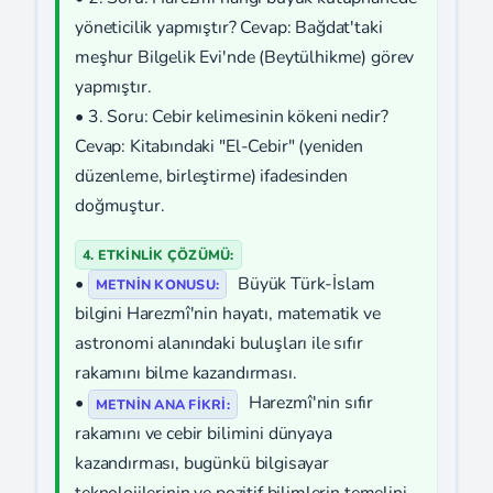
yöneticilik yapmıştır? Cevap: Bağdat'taki
meşhur Bilgelik Evi'nde (Beytülhikme) görev
yapmıştır.
• 3. Soru: Cebir kelimesinin kökeni nedir?
Cevap: Kitabındaki "El-Cebir" (yeniden
düzenleme, birleştirme) ifadesinden
doğmuştur.
4. ETKİNLİK ÇÖZÜMÜ:
•
Büyük Türk-İslam
METNIN KONUSU:
bilgini Harezmî'nin hayatı, matematik ve
astronomi alanındaki buluşları ile sıfır
rakamını bilme kazandırması.
•
Harezmî'nin sıfır
METNIN ANA FIKRI:
rakamını ve cebir bilimini dünyaya
kazandırması, bugünkü bilgisayar