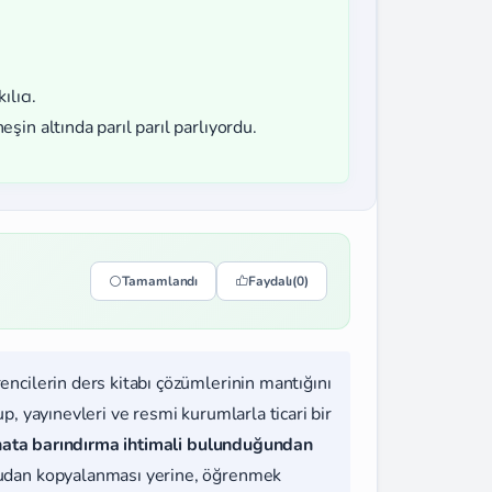
ılıcı.
şin altında parıl parıl parlıyordu.
Tamamlandı
Faydalı
(0)
rencilerin ders kitabı çözümlerinin mantığını
, yayınevleri ve resmi kurumlarla ticari bir
hata barındırma ihtimali bulunduğundan
udan kopyalanması yerine, öğrenmek