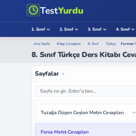
Test
Yurdu
1. Sınıf
2. Sınıf
3. Sınıf
4. Sınıf
Ana Sayfa
›
Kitap Cevapları
›
8. Sınıf
›
Türkçe
›
Ferman Y
8. Sınıf Türkçe Ders Kitabı Ce
Sayfalar
Tuzağa Düşen Ceylan Metni Cevapları
Sayfa 12
Sayfa 13
Sayfa 14
Forsa Metni Cevapları