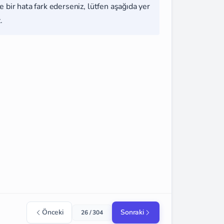
 bir hata fark ederseniz, lütfen aşağıda yer
.
Önceki
Sonraki
26 / 304