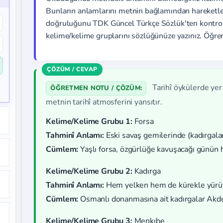
Bunların anlamlarını metnin bağlamından hareketle 
doğruluğunu TDK Güncel Türkçe Sözlük'ten kontrol 
kelime/kelime gruplarını sözlüğünüze yazınız. Öğren
Tarihî öykülerde yer
ÖĞRETMEN NOTU / ÇÖZÜM:
metnin tarihî atmosferini yansıtır.
Kelime/Kelime Grubu 1:
Forsa
Tahminî Anlamı:
Eski savaş gemilerinde (kadırgalard
Cümlem:
Yaşlı forsa, özgürlüğe kavuşacağı günün ha
Kelime/Kelime Grubu 2:
Kadırga
Tahminî Anlamı:
Hem yelken hem de kürekle yürüy
Cümlem:
Osmanlı donanmasına ait kadırgalar Akdeni
Kelime/Kelime Grubu 3:
Menkıbe