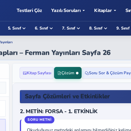
Testleri Çöz
Yazılı Soruları
Kitaplar
Sı
5. Sınıf
6. Sınıf
7. Sınıf
8. Sınıf
9. Sınıf
ayınları
vapları – Ferman Yayınları Sayfa 26
Kitap Sayfası
Çözüm
Soru Sor & Çözüm Pay
Sayfa Çözümleri ve Etkinlikler
2. METİN: FORSA - 1. ETKİNLİK
Okuduğunuz metndeki anlamını bilmediğiniz kelime y