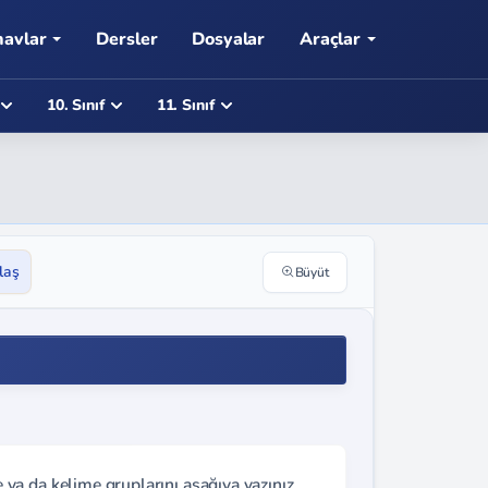
navlar
Dersler
Dosyalar
Araçlar
10. Sınıf
11. Sınıf
laş
Büyüt
a da kelime gruplarını aşağıya yazınız.