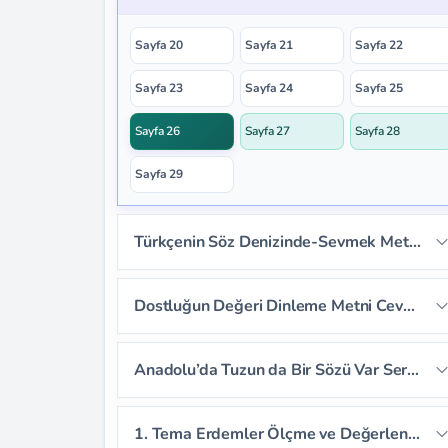
Sayfa 15
Sayfa 16
Sayfa 17
Sayfa 20
Sayfa 21
Sayfa 22
Sayfa 18
Sayfa 19
Sayfa 23
Sayfa 24
Sayfa 25
Sayfa 26
Sayfa 27
Sayfa 28
Sayfa 29
Türkçenin Söz Denizinde-Sevmek Metni Cevapları
Sayfa 30
Sayfa 31
Sayfa 32
Dostluğun Değeri Dinleme Metni Cevapları
Sayfa 33
Sayfa 34
Sayfa 35
Sayfa 38
Sayfa 39
Sayfa 40
Anadolu’da Tuzun da Bir Sözü Var Serbest Okuma Metni Cevapları
Sayfa 36
Sayfa 37
Sayfa 41
Sayfa 42
Sayfa 43
1. Tema Erdemler Ölçme ve Değerlendirme Cevapları