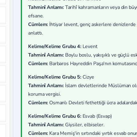
Tahminî Anlamı:
Tarihî kahramanların veya din büyü
efsane.
Cümlem:
İhtiyar levent, genç askerlere denizlerd
anlattı.
Kelime/Kelime Grubu 4:
Levent
Tahminî Anlamı:
Boylu boslu, yakışıklı ve güçlü esk
Cümlem:
Barbaros Hayreddin Paşa'nın komutasında
Kelime/Kelime Grubu 5:
Cizye
Tahminî Anlamı:
İslam devletlerinde Müslüman olm
koruma vergisi.
Cümlem:
Osmanlı Devleti fethettiği ücra adalardaki 
Kelime/Kelime Grubu 6:
Esvab (Esvap)
Tahminî Anlamı:
Giysiler, elbiseler.
Cümlem:
Kara Memiş'in sırtındaki yırtık esvab on