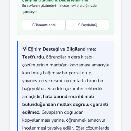
Çalışma Durumu & Değerlendirme
Bu sayfanın çözümlerini incelemeyi bitirdiğinizde
işaretleyin.
Tamamlandı
Faydalı
(0)
💡 Eğitim Desteği ve Bilgilendirme:
TestYurdu
, öğrencilerin ders kitabı
çözümlerinin mantığını kavraması amacıyla
kurulmuş bağımsız bir portal olup,
yayınevleri ve resmi kurumlarla ticari bir
bağı yoktur. Sitedeki çözümler rehberlik
amaçlıdır;
hata barındırma ihtimali
bulunduğundan mutlak doğruluk garanti
edilmez.
Cevapların doğrudan
kopyalanması yerine, öğrenmek amacıyla
incelenmesi tavsiye edilir. Eğer çözümlerde