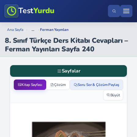
Test
Yurdu
...
Ana Sayfa
›
›
Ferman Yayınları
8. Sınıf Türkçe Ders Kitabı Cevapları –
Ferman Yayınları Sayfa 240
Sayfalar
Kitap Sayfası
Çözüm
Soru Sor & Çözüm Paylaş
Büyüt