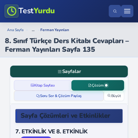
Test
Yurdu
...
Ana Sayfa
›
›
Ferman Yayınları
8. Sınıf Türkçe Ders Kitabı Cevapları –
Ferman Yayınları Sayfa 135
Sayfalar
Kitap Sayfası
Çözüm
Soru Sor & Çözüm Paylaş
Büyüt
Sayfa Çözümleri ve Etkinlikler
7. ETKİNLİK VE 8. ETKİNLİK