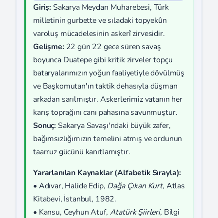
Giriş:
Sakarya Meydan Muharebesi, Türk
milletinin gurbette ve sıladaki topyekûn
varoluş mücadelesinin askerî zirvesidir.
Gelişme:
22 gün 22 gece süren savaş
boyunca Duatepe gibi kritik zirveler topçu
bataryalarımızın yoğun faaliyetiyle dövülmüş
ve Başkomutan'ın taktik dehasıyla düşman
arkadan sarılmıştır. Askerlerimiz vatanın her
karış toprağını canı pahasına savunmuştur.
Sonuç:
Sakarya Savaşı'ndaki büyük zafer,
bağımsızlığımızın temelini atmış ve ordunun
taarruz gücünü kanıtlamıştır.
Yararlanılan Kaynaklar (Alfabetik Sırayla):
• Adıvar, Halide Edip,
Dağa Çıkan Kurt
, Atlas
Kitabevi, İstanbul, 1982.
• Kansu, Ceyhun Atuf,
Atatürk Şiirleri
, Bilgi