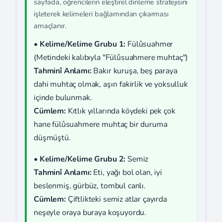
sayfada, öğrencilerin eleştirel dinleme stratejisini
işleterek kelimeleri bağlamından çıkarması
amaçlanır.
•
Kelime/Kelime Grubu 1:
Fülûsuahmer
(Metindeki kalıbıyla "Fülûsuahmere muhtaç")
Tahminî Anlamı:
Bakır kuruşa, beş paraya
dahi muhtaç olmak, aşırı fakirlik ve yoksulluk
içinde bulunmak.
Cümlem:
Kıtlık yıllarında köydeki pek çok
hane fülûsuahmere muhtaç bir duruma
düşmüştü.
•
Kelime/Kelime Grubu 2:
Semiz
Tahminî Anlamı:
Eti, yağı bol olan, iyi
beslenmiş, gürbüz, tombul canlı.
Cümlem:
Çiftlikteki semiz atlar çayırda
neşeyle oraya buraya koşuyordu.