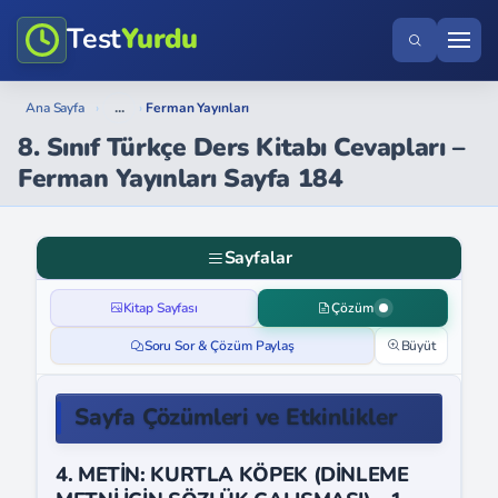
Test
Yurdu
...
Ana Sayfa
›
›
Ferman Yayınları
8. Sınıf Türkçe Ders Kitabı Cevapları –
Ferman Yayınları Sayfa 184
Sayfalar
Kitap Sayfası
Çözüm
Soru Sor & Çözüm Paylaş
Büyüt
Sayfa Çözümleri ve Etkinlikler
4. METİN: KURTLA KÖPEK (DİNLEME