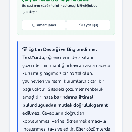
Çalışma Durumu & Değerlendirme
Bu sayfanın çözümlerini incelemeyi bitirdiğinizde
işaretleyin.
Tamamlandı
Faydalı
(0)
💡 Eğitim Desteği ve Bilgilendirme:
TestYurdu
, öğrencilerin ders kitabı
çözümlerinin mantığını kavraması amacıyla
kurulmuş bağımsız bir portal olup,
yayınevleri ve resmi kurumlarla ticari bir
bağı yoktur. Sitedeki çözümler rehberlik
amaçlıdır;
hata barındırma ihtimali
bulunduğundan mutlak doğruluk garanti
edilmez.
Cevapların doğrudan
kopyalanması yerine, öğrenmek amacıyla
incelenmesi tavsiye edilir. Eğer çözümlerde