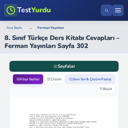
Test
Yurdu
...
Ana Sayfa
›
›
Ferman Yayınları
8. Sınıf Türkçe Ders Kitabı Cevapları –
Ferman Yayınları Sayfa 302
Sayfalar
Kitap Sayfası
Çözüm
Soru Sor & Çözüm Paylaş
Büyüt