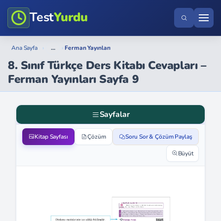
Test
Yurdu
...
Ana Sayfa
›
›
Ferman Yayınları
8. Sınıf Türkçe Ders Kitabı Cevapları –
Ferman Yayınları Sayfa 9
Sayfalar
Kitap Sayfası
Çözüm
Soru Sor & Çözüm Paylaş
Büyüt