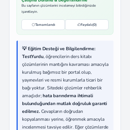
Çalışma Durumu & Değerlendirme
Bu sayfanın çözümlerini incelemeyi bitirdiğinizde
işaretleyin.
Tamamlandı
Faydalı
(0)
💡 Eğitim Desteği ve Bilgilendirme:
TestYurdu
, öğrencilerin ders kitabı
çözümlerinin mantığını kavraması amacıyla
kurulmuş bağımsız bir portal olup,
yayınevleri ve resmi kurumlarla ticari bir
bağı yoktur. Sitedeki çözümler rehberlik
amaçlıdır;
hata barındırma ihtimali
bulunduğundan mutlak doğruluk garanti
edilmez.
Cevapların doğrudan
kopyalanması yerine, öğrenmek amacıyla
incelenmesi tavsiye edilir. Eğer çözümlerde