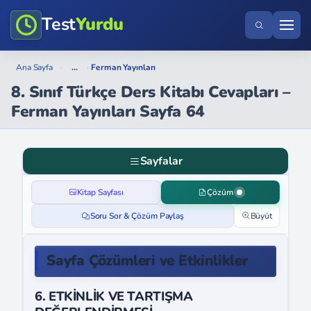
Test
Yurdu
...
Ana Sayfa
›
›
Ferman Yayınları
8. Sınıf Türkçe Ders Kitabı Cevapları –
Ferman Yayınları Sayfa 64
Sayfalar
Kitap Sayfası
Çözüm
Soru Sor & Çözüm Paylaş
Büyüt
Sayfa Çözümleri ve Etkinlikler
6. ETKİNLİK VE TARTIŞMA