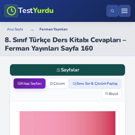
Test
Yurdu
...
Ana Sayfa
›
›
Ferman Yayınları
8. Sınıf Türkçe Ders Kitabı Cevapları –
Ferman Yayınları Sayfa 160
Sayfalar
Kitap Sayfası
Çözüm
Soru Sor & Çözüm Paylaş
Büyüt