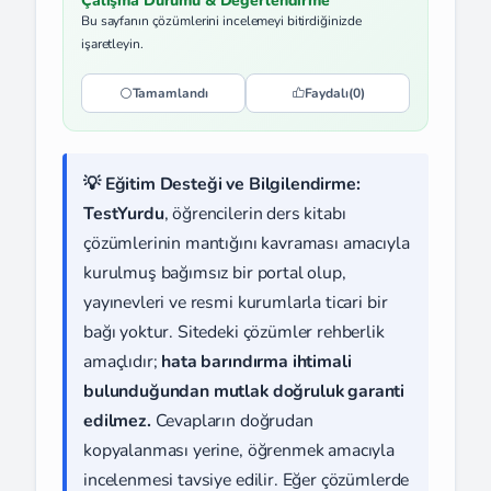
Çalışma Durumu & Değerlendirme
Bu sayfanın çözümlerini incelemeyi bitirdiğinizde
işaretleyin.
Tamamlandı
Faydalı
(0)
💡 Eğitim Desteği ve Bilgilendirme:
TestYurdu
, öğrencilerin ders kitabı
çözümlerinin mantığını kavraması amacıyla
kurulmuş bağımsız bir portal olup,
yayınevleri ve resmi kurumlarla ticari bir
bağı yoktur. Sitedeki çözümler rehberlik
amaçlıdır;
hata barındırma ihtimali
bulunduğundan mutlak doğruluk garanti
edilmez.
Cevapların doğrudan
kopyalanması yerine, öğrenmek amacıyla
incelenmesi tavsiye edilir. Eğer çözümlerde