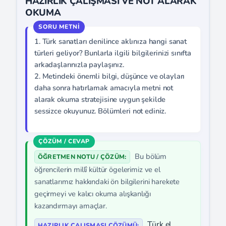
HAZIRLIK ÇALIŞMASI VE NOT ALARAK
OKUMA
1. Türk sanatları denilince aklınıza hangi sanat
türleri geliyor? Bunlarla ilgili bilgilerinizi sınıfta
arkadaşlarınızla paylaşınız.
2. Metindeki önemli bilgi, düşünce ve olayları
daha sonra hatırlamak amacıyla metni not
alarak okuma stratejisine uygun şekilde
sessizce okuyunuz. Bölümleri not ediniz.
Bu bölüm
ÖĞRETMEN NOTU / ÇÖZÜM:
öğrencilerin millî kültür ögelerimiz ve el
sanatlarımız hakkındaki ön bilgilerini harekete
geçirmeyi ve kalıcı okuma alışkanlığı
kazandırmayı amaçlar.
Türk el
HAZIRLIK ÇALIŞMASI ÇÖZÜMÜ: