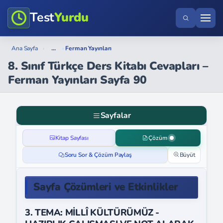
Test
Yurdu
...
Ana Sayfa
›
›
Ferman Yayınları
8. Sınıf Türkçe Ders Kitabı Cevapları –
Ferman Yayınları Sayfa 90
Sayfalar
Kitap Sayfası
Çözüm
Soru Sor & Çözüm Paylaş
Büyüt
Sayfa Çözümleri ve Etkinlikler
3. TEMA: MİLLÎ KÜLTÜRÜMÜZ -