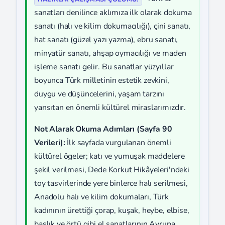
sanatları denilince aklımıza ilk olarak dokuma
sanatı (halı ve kilim dokumacılığı), çini sanatı,
hat sanatı (güzel yazı yazma), ebru sanatı,
minyatür sanatı, ahşap oymacılığı ve maden
işleme sanatı gelir. Bu sanatlar yüzyıllar
boyunca Türk milletinin estetik zevkini,
duygu ve düşüncelerini, yaşam tarzını
yansıtan en önemli kültürel miraslarımızdır.
Not Alarak Okuma Adımları (Sayfa 90
Verileri):
İlk sayfada vurgulanan önemli
kültürel ögeler; katı ve yumuşak maddelere
şekil verilmesi, Dede Korkut Hikâyeleri'ndeki
toy tasvirlerinde yere binlerce halı serilmesi,
Anadolu halı ve kilim dokumaları, Türk
kadınının ürettiği çorap, kuşak, heybe, elbise,
başlık ve örtü gibi el sanatlarının Avrupa