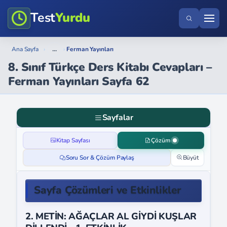
Test
Yurdu
...
Ana Sayfa
›
›
Ferman Yayınları
8. Sınıf Türkçe Ders Kitabı Cevapları –
Ferman Yayınları Sayfa 62
Sayfalar
Kitap Sayfası
Çözüm
Soru Sor & Çözüm Paylaş
Büyüt
Sayfa Çözümleri ve Etkinlikler
2. METİN: AĞAÇLAR AL GİYDİ KUŞLAR