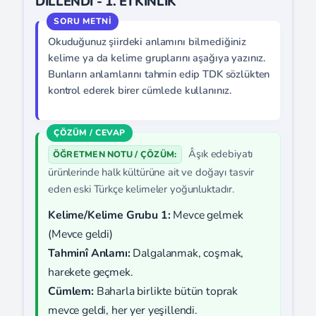
DİLLENDİ - 1. ETKİNLİK
Okuduğunuz şiirdeki anlamını bilmediğiniz
kelime ya da kelime gruplarını aşağıya yazınız.
Bunların anlamlarını tahmin edip TDK sözlükten
kontrol ederek birer cümlede kullanınız.
Âşık edebiyatı
ÖĞRETMEN NOTU / ÇÖZÜM:
ürünlerinde halk kültürüne ait ve doğayı tasvir
eden eski Türkçe kelimeler yoğunluktadır.
Kelime/Kelime Grubu 1:
Mevce gelmek
(Mevce geldi)
Tahminî Anlamı:
Dalgalanmak, coşmak,
harekete geçmek.
Cümlem:
Baharla birlikte bütün toprak
mevce geldi, her yer yeşillendi.