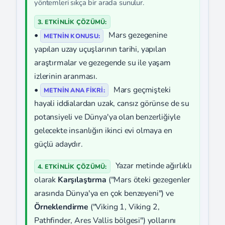
yöntemleri sıkça bir arada sunulur.
3. ETKİNLİK ÇÖZÜMÜ:
•
Mars gezegenine
METNIN KONUSU:
yapılan uzay uçuşlarının tarihi, yapılan
araştırmalar ve gezegende su ile yaşam
izlerinin aranması.
•
Mars geçmişteki
METNIN ANA FIKRI:
hayali iddialardan uzak, cansız görünse de su
potansiyeli ve Dünya'ya olan benzerliğiyle
gelecekte insanlığın ikinci evi olmaya en
güçlü adaydır.
Yazar metinde ağırlıklı
4. ETKİNLİK ÇÖZÜMÜ:
olarak
Karşılaştırma
("Mars öteki gezegenler
arasında Dünya'ya en çok benzeyeni") ve
Örneklendirme
("Viking 1, Viking 2,
Pathfinder, Ares Vallis bölgesi") yollarını