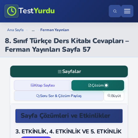
Test
Yurdu
...
Ana Sayfa
›
›
Ferman Yayınları
8. Sınıf Türkçe Ders Kitabı Cevapları –
Ferman Yayınları Sayfa 57
Sayfalar
Kitap Sayfası
Çözüm
Soru Sor & Çözüm Paylaş
Büyüt
Sayfa Çözümleri ve Etkinlikler
3. ETKİNLİK, 4. ETKİNLİK VE 5. ETKİNLİK