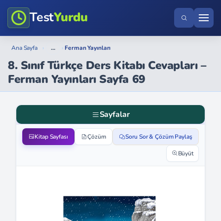
Test
Yurdu
...
Ana Sayfa
›
›
Ferman Yayınları
8. Sınıf Türkçe Ders Kitabı Cevapları –
Ferman Yayınları Sayfa 69
Sayfalar
Kitap Sayfası
Çözüm
Soru Sor & Çözüm Paylaş
Büyüt