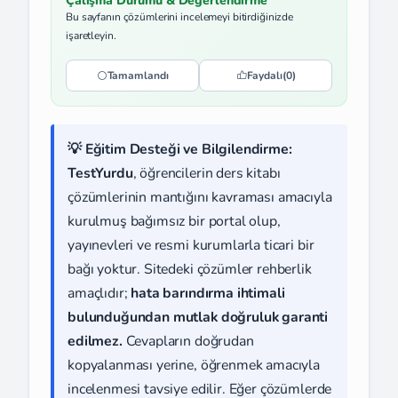
Çalışma Durumu & Değerlendirme
Bu sayfanın çözümlerini incelemeyi bitirdiğinizde
işaretleyin.
Tamamlandı
Faydalı
(0)
💡 Eğitim Desteği ve Bilgilendirme:
TestYurdu
, öğrencilerin ders kitabı
çözümlerinin mantığını kavraması amacıyla
kurulmuş bağımsız bir portal olup,
yayınevleri ve resmi kurumlarla ticari bir
bağı yoktur. Sitedeki çözümler rehberlik
amaçlıdır;
hata barındırma ihtimali
bulunduğundan mutlak doğruluk garanti
edilmez.
Cevapların doğrudan
kopyalanması yerine, öğrenmek amacıyla
incelenmesi tavsiye edilir. Eğer çözümlerde