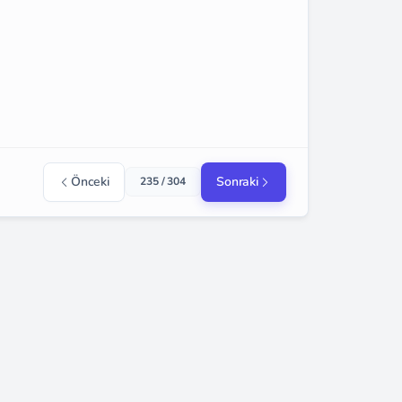
Önceki
Sonraki
235 / 304