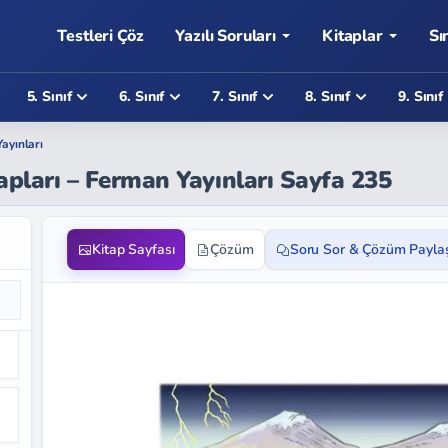
Testleri Çöz
Yazılı Soruları
Kitaplar
Sı
5. Sınıf
6. Sınıf
7. Sınıf
8. Sınıf
9. Sınıf
ayınları
vapları – Ferman Yayınları Sayfa 235
Kitap Sayfası
Çözüm
Soru Sor & Çözüm Payla