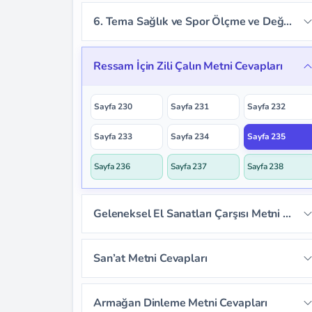
Sayfa 221
6. Tema Sağlık ve Spor Ölçme ve Değerlendirme Cevapları
Sayfa 222
Sayfa 223
Sayfa 224
Ressam İçin Zili Çalın Metni Cevapları
Sayfa 225
Sayfa 226
Sayfa 227
Sayfa 230
Sayfa 231
Sayfa 232
Sayfa 228
Sayfa 229
Sayfa 233
Sayfa 234
Sayfa 235
Sayfa 236
Sayfa 237
Sayfa 238
Geleneksel El Sanatları Çarşısı Metni Cevapları
Sayfa 239
Sayfa 240
Sayfa 241
San’at Metni Cevapları
Sayfa 242
Sayfa 243
Sayfa 244
Sayfa 246
Sayfa 247
Sayfa 248
Armağan Dinleme Metni Cevapları
Sayfa 245