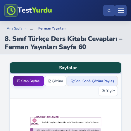
Test
Yurdu
...
Ana Sayfa
›
›
Ferman Yayınları
8. Sınıf Türkçe Ders Kitabı Cevapları –
Ferman Yayınları Sayfa 60
Sayfalar
Kitap Sayfası
Çözüm
Soru Sor & Çözüm Paylaş
Büyüt