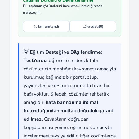
Çalışma Durumu & Değerlendirme
Bu sayfanın çözümlerini incelemeyi bitirdiğinizde
işaretleyin.
Tamamlandı
Faydalı
(0)
💡 Eğitim Desteği ve Bilgilendirme:
TestYurdu
, öğrencilerin ders kitabı
çözümlerinin mantığını kavraması amacıyla
kurulmuş bağımsız bir portal olup,
yayınevleri ve resmi kurumlarla ticari bir
bağı yoktur. Sitedeki çözümler rehberlik
amaçlıdır;
hata barındırma ihtimali
bulunduğundan mutlak doğruluk garanti
edilmez.
Cevapların doğrudan
kopyalanması yerine, öğrenmek amacıyla
incelenmesi tavsiye edilir. Eğer çözümlerde