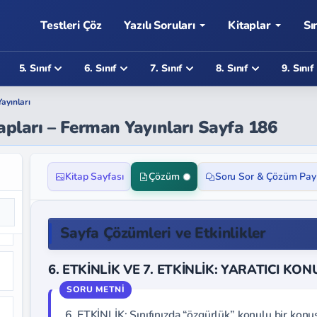
Testleri Çöz
Yazılı Soruları
Kitaplar
Sı
5. Sınıf
6. Sınıf
7. Sınıf
8. Sınıf
9. Sınıf
ayınları
vapları – Ferman Yayınları Sayfa 186
Kitap Sayfası
Çözüm
Soru Sor & Çözüm Pay
Sayfa Çözümleri ve Etkinlikler
6. ETKİNLİK VE 7. ETKİNLİK: YARATICI K
6. ETKİNLİK: Sınıfınızda “özgürlük” konulu bir kon