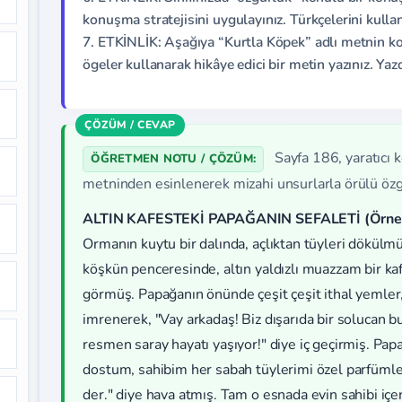
konuşma stratejisini uygulayınız. Türkçelerini kull
7. ETKİNLİK: Aşağıya “Kurtla Köpek” adlı metnin ko
ögeler kullanarak hikâye edici bir metin yazınız. Ya
Sayfa 186, yaratıcı
ÖĞRETMEN NOTU / ÇÖZÜM:
metninden esinlenerek mizahi unsurlarla örülü özgü
ALTIN KAFESTEKİ PAPAĞANIN SEFALETİ (Örnek
Ormanın kuytu bir dalında, açlıktan tüyleri dökülmüş
köşkün penceresinde, altın yaldızlı muazzam bir ka
görmüş. Papağanın önünde çeşit çeşit ithal yemler
imrenerek, "Vay arkadaş! Biz dışarıda bir solucan 
resmen saray hayatı yaşıyor!" diye iç geçirmiş. Papa
dostum, sahibim her sabah tüylerimi özel parfümlerle
der." diye hava atmış. Tam o esnada evin sahibi içe