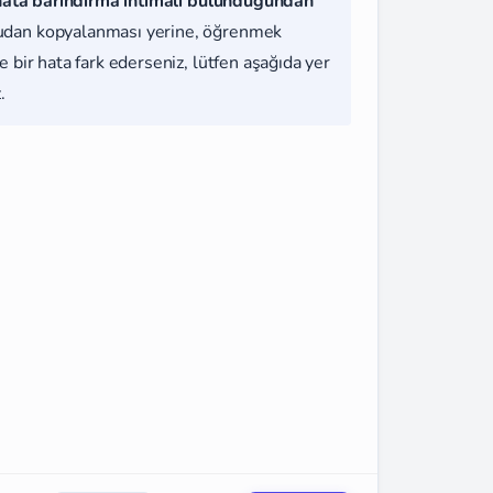
hata barındırma ihtimali bulunduğundan
udan kopyalanması yerine, öğrenmek
 bir hata fark ederseniz, lütfen aşağıda yer
.