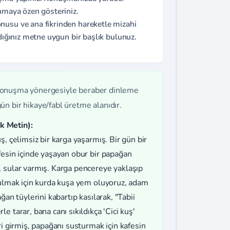
anmaya özen gösteriniz.
nusu ve ana fikrinden hareketle mizahi
zdığınız metne uygun bir başlık bulunuz.
 konuşma yönergesiyle beraber dinleme
n bir hikaye/fabl üretme alanıdır.
 Metin):
, çelimsiz bir karga yaşarmış. Bir gün bir
fesin içinde yaşayan obur bir papağan
, sular varmış. Karga pencereye yaklaşıp
bulmak için kurda kuşa yem oluyoruz, adam
ğan tüylerini kabartıp kasılarak, "Tabii
 tarar, bana canı sıkıldıkça 'Cici kuş'
ri girmiş, papağanı susturmak için kafesin