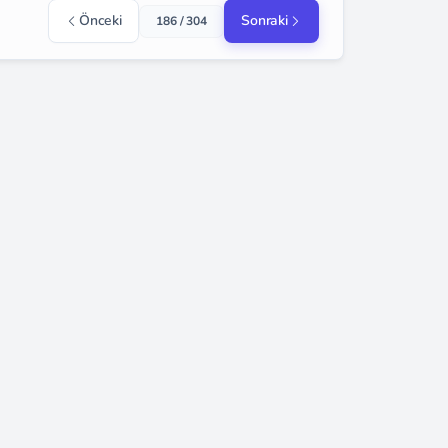
Önceki
Sonraki
186 / 304