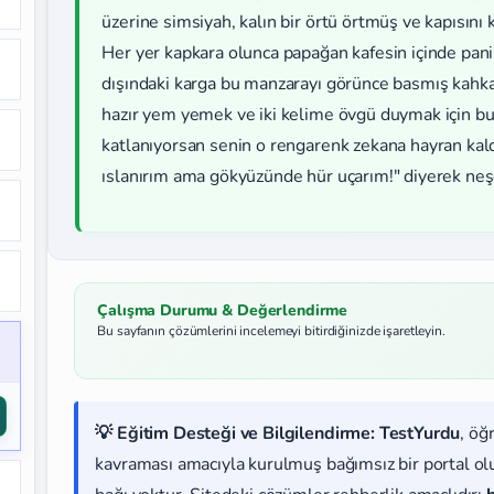
üzerine simsiyah, kalın bir örtü örtmüş ve kapısını k
Her yer kapkara olunca papağan kafesin içinde pan
dışındaki karga bu manzarayı görünce basmış kahka
hazır yem yemek ve iki kelime övgü duymak için bu zi
katlanıyorsan senin o rengarenk zekana hayran kal
ıslanırım ama gökyüzünde hür uçarım!" diyerek neş
Çalışma Durumu & Değerlendirme
Bu sayfanın çözümlerini incelemeyi bitirdiğinizde işaretleyin.
💡 Eğitim Desteği ve Bilgilendirme:
TestYurdu
, öğ
kavraması amacıyla kurulmuş bağımsız bir portal olup