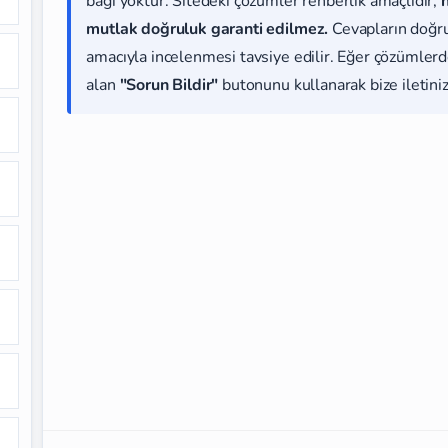
bağı yoktur. Sitedeki çözümler rehberlik amaçlıdır;
mutlak doğruluk garanti edilmez.
Cevapların doğr
amacıyla incelenmesi tavsiye edilir. Eğer çözümlerde
alan
"Sorun Bildir"
butonunu kullanarak bize iletiniz