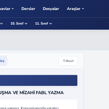
navlar
Dersler
Dosyalar
Araçlar
10. Sınıf
11. Sınıf
laş
Büyüt
ONUŞMA VE MİZAHİ FABL YAZMA
uşma yapınız. Konuşmanızda yaratıcı