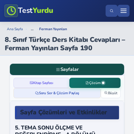
Test
Yurdu
...
Ana Sayfa
›
›
Ferman Yayınları
8. Sınıf Türkçe Ders Kitabı Cevapları –
Ferman Yayınları Sayfa 190
Sayfalar
Kitap Sayfası
Çözüm
Soru Sor & Çözüm Paylaş
Büyüt
Sayfa Çözümleri ve Etkinlikler
5. TEMA SONU ÖLÇME VE