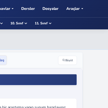
navlar
Dersler
Dosyalar
Araçlar
10. Sınıf
11. Sınıf
laş
Büyüt
 bir araştırma yapıp sunum hazırlayınız.