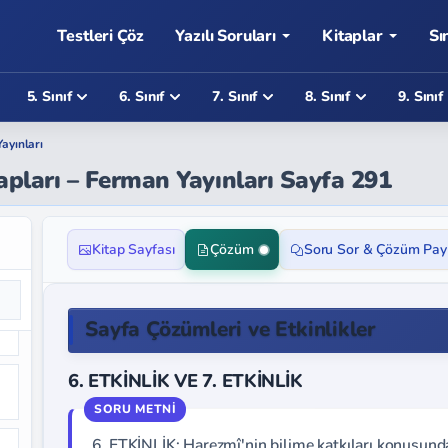
Testleri Çöz
Yazılı Soruları
Kitaplar
Sı
5. Sınıf
6. Sınıf
7. Sınıf
8. Sınıf
9. Sınıf
ayınları
vapları – Ferman Yayınları Sayfa 291
Kitap Sayfası
Çözüm
Soru Sor & Çözüm Pay
Sayfa Çözümleri ve Etkinlikler
6. ETKİNLİK VE 7. ETKİNLİK
6. ETKİNLİK: Harezmî'nin bilime katkıları konusunda