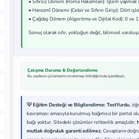
• Sıfırsız Dönem (Roma Rakamları): İşlem yapmak 
• Harezmî Dönemi (Cebir ve Sıfırın Girişi): Dört iş
• Çağdaş Dönem (Algoritma ve Dijital Kod): 0 ve 1 il
Sonuç olarak sıfır, yokluğun değil, bilimsel varolu
Çalışma Durumu & Değerlendirme
Bu sayfanın çözümlerini incelemeyi bitirdiğinizde işaretleyin.
💡 Eğitim Desteği ve Bilgilendirme:
TestYurdu
, öğ
kavraması amacıyla kurulmuş bağımsız bir portal olup
bağı yoktur. Sitedeki çözümler rehberlik amaçlıdır;
mutlak doğruluk garanti edilmez.
Cevapların doğr