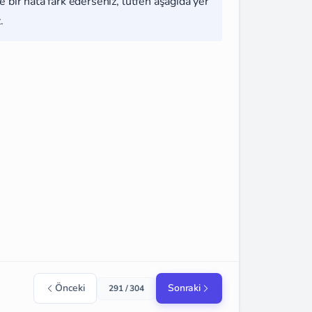
 bir hata fark ederseniz, lütfen aşağıda yer
.
Önceki
Sonraki
291 / 304