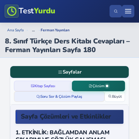
Test
Yurdu
...
Ana Sayfa
›
›
Ferman Yayınları
8. Sınıf Türkçe Ders Kitabı Cevapları –
Ferman Yayınları Sayfa 180
Sayfalar
Kitap Sayfası
Çözüm
Soru Sor & Çözüm Paylaş
Büyüt
Sayfa Çözümleri ve Etkinlikler
1. ETKİNLİK: BAĞLAMDAN ANLAM