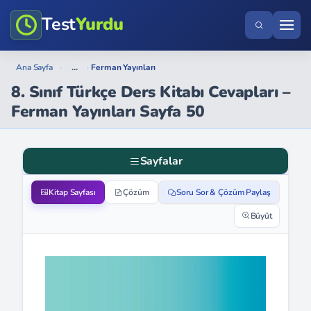
Test
Yurdu
...
Ana Sayfa
›
›
Ferman Yayınları
8. Sınıf Türkçe Ders Kitabı Cevapları –
Ferman Yayınları Sayfa 50
Sayfalar
Kitap Sayfası
Çözüm
Soru Sor & Çözüm Paylaş
Büyüt