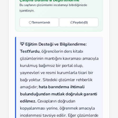
Çalışma Durumu & Değerlendirme
Bu sayfanın çözümlerini incelemeyi bitirdiğinizde
işaretleyin.
Tamamlandı
Faydalı
(0)
💡 Eğitim Desteği ve Bilgilendirme:
TestYurdu
, öğrencilerin ders kitabı
çözümlerinin mantığını kavraması amacıyla
kurulmuş bağımsız bir portal olup,
yayınevleri ve resmi kurumlarla ticari bir
bağı yoktur. Sitedeki çözümler rehberlik
amaçlıdır;
hata barındırma ihtimali
bulunduğundan mutlak doğruluk garanti
edilmez.
Cevapların doğrudan
kopyalanması yerine, öğrenmek amacıyla
incelenmesi tavsiye edilir. Eğer çözümlerde