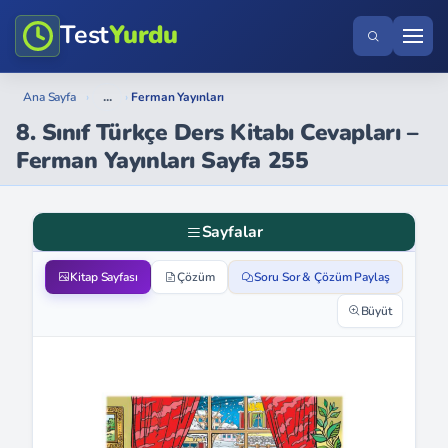
Test
Yurdu
...
Ana Sayfa
›
›
Ferman Yayınları
8. Sınıf Türkçe Ders Kitabı Cevapları –
Ferman Yayınları Sayfa 255
Sayfalar
Kitap Sayfası
Çözüm
Soru Sor & Çözüm Paylaş
Büyüt