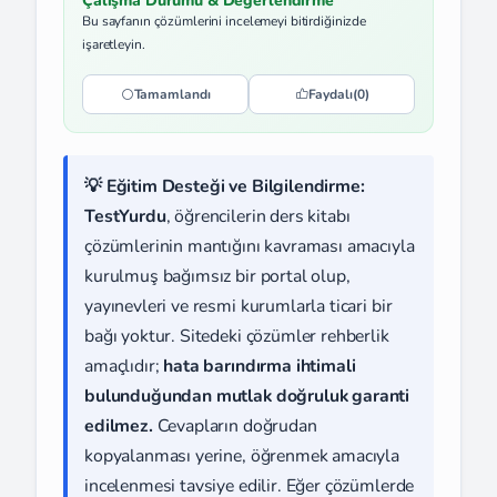
Çalışma Durumu & Değerlendirme
Bu sayfanın çözümlerini incelemeyi bitirdiğinizde
işaretleyin.
Tamamlandı
Faydalı
(0)
💡 Eğitim Desteği ve Bilgilendirme:
TestYurdu
, öğrencilerin ders kitabı
çözümlerinin mantığını kavraması amacıyla
kurulmuş bağımsız bir portal olup,
yayınevleri ve resmi kurumlarla ticari bir
bağı yoktur. Sitedeki çözümler rehberlik
amaçlıdır;
hata barındırma ihtimali
bulunduğundan mutlak doğruluk garanti
edilmez.
Cevapların doğrudan
kopyalanması yerine, öğrenmek amacıyla
incelenmesi tavsiye edilir. Eğer çözümlerde