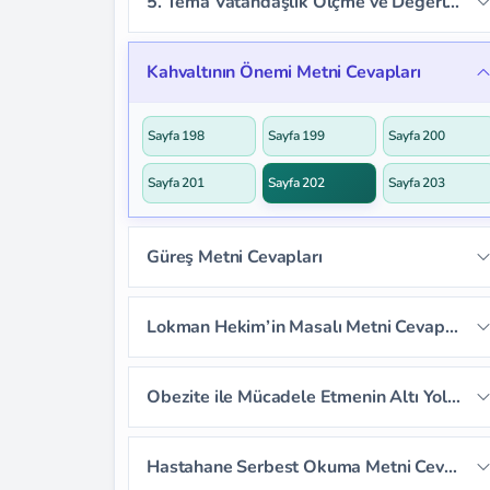
5. Tema Vatandaşlık Ölçme ve Değerlendirme Cevapları
Sayfa 190
Sayfa 191
Sayfa 192
Kahvaltının Önemi Metni Cevapları
Sayfa 193
Sayfa 194
Sayfa 195
Sayfa 198
Sayfa 199
Sayfa 200
Sayfa 196
Sayfa 197
Sayfa 201
Sayfa 202
Sayfa 203
Güreş Metni Cevapları
Sayfa 204
Sayfa 205
Sayfa 206
Lokman Hekim’in Masalı Metni Cevapları
Sayfa 207
Sayfa 208
Sayfa 209
Sayfa 210
Sayfa 211
Sayfa 212
Obezite ile Mücadele Etmenin Altı Yolu Dinleme Metni Cevapları
Sayfa 213
Sayfa 214
Sayfa 215
Sayfa 218
Sayfa 219
Sayfa 220
Hastahane Serbest Okuma Metni Cevapları
Sayfa 216
Sayfa 217