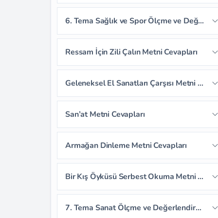
Sayfa 221
6. Tema Sağlık ve Spor Ölçme ve Değerlendirme Cevapları
Sayfa 222
Sayfa 223
Sayfa 224
Ressam İçin Zili Çalın Metni Cevapları
Sayfa 225
Sayfa 226
Sayfa 227
Sayfa 230
Sayfa 231
Sayfa 232
Geleneksel El Sanatları Çarşısı Metni Cevapları
Sayfa 228
Sayfa 229
Sayfa 233
Sayfa 234
Sayfa 235
Sayfa 239
Sayfa 240
Sayfa 241
San’at Metni Cevapları
Sayfa 236
Sayfa 237
Sayfa 238
Sayfa 242
Sayfa 243
Sayfa 244
Sayfa 246
Sayfa 247
Sayfa 248
Armağan Dinleme Metni Cevapları
Sayfa 245
Sayfa 249
Sayfa 250
Sayfa 251
Sayfa 252
Sayfa 253
Sayfa 254
Bir Kış Öyküsü Serbest Okuma Metni Cevapları
Sayfa 255
Sayfa 256
Sayfa 257
7. Tema Sanat Ölçme ve Değerlendirme Cevapları