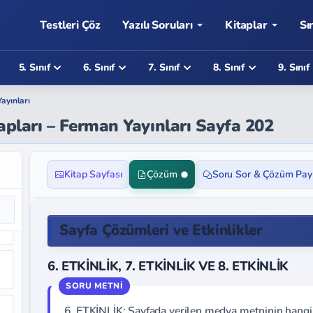
Testleri Çöz
Yazılı Soruları
Kitaplar
Sı
5. Sınıf
6. Sınıf
7. Sınıf
8. Sınıf
9. Sınıf
ayınları
vapları – Ferman Yayınları Sayfa 202
Kitap Sayfası
Çözüm
Soru Sor & Çözüm Pay
Sayfa Çözümleri ve Etkinlikler
6. ETKİNLİK, 7. ETKİNLİK VE 8. ETKİNLİK
6. ETKİNLİK: Sayfada verilen medya metninin hangi 