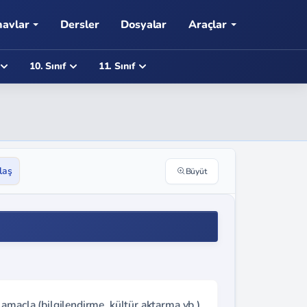
navlar
Dersler
Dosyalar
Araçlar
10. Sınıf
11. Sınıf
laş
Büyüt
amaçla (bilgilendirme, kültür aktarma vb.)