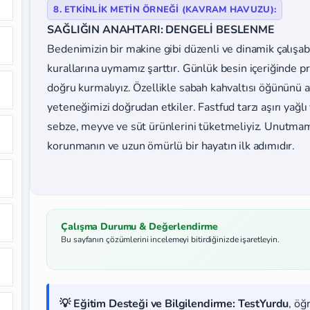
8. ETKİNLİK METİN ÖRNEĞİ (KAVRAM HAVUZU):
SAĞLIĞIN ANAHTARI: DENGELİ BESLENME
Bedenimizin bir makine gibi düzenli ve dinamik çalışa
kurallarına uymamız şarttır. Günlük besin içeriğinde p
doğru kurmalıyız. Özellikle sabah kahvaltısı öğününü 
yeteneğimizi doğrudan etkiler. Fastfud tarzı aşırı yağlı
sebze, meyve ve süt ürünlerini tüketmeliyiz. Unutmam
korunmanın ve uzun ömürlü bir hayatın ilk adımıdır.
Çalışma Durumu & Değerlendirme
Bu sayfanın çözümlerini incelemeyi bitirdiğinizde işaretleyin.
💡 Eğitim Desteği ve Bilgilendirme:
TestYurdu
, öğ