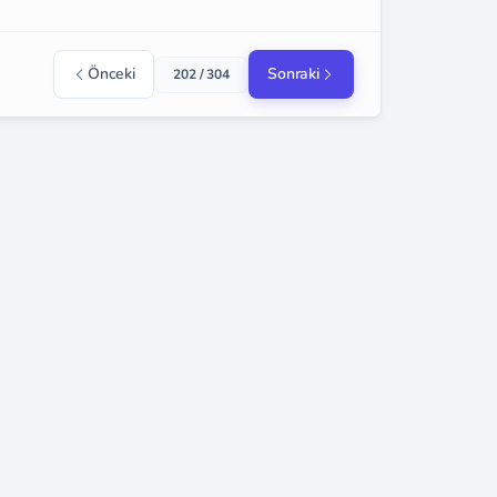
Önceki
Sonraki
202 / 304