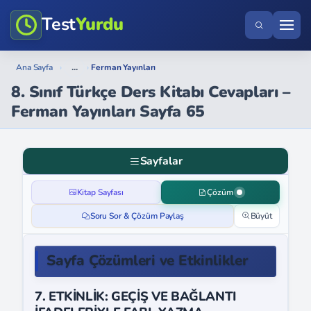
Test
Yurdu
...
Ana Sayfa
›
›
Ferman Yayınları
8. Sınıf Türkçe Ders Kitabı Cevapları –
Ferman Yayınları Sayfa 65
Sayfalar
Kitap Sayfası
Çözüm
Soru Sor & Çözüm Paylaş
Büyüt
Sayfa Çözümleri ve Etkinlikler
7. ETKİNLİK: GEÇİŞ VE BAĞLANTI