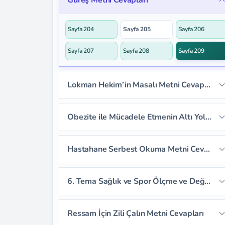
Güreş Metni Cevapları
Sayfa 196
Sayfa 197
Sayfa 201
Sayfa 202
Sayfa 203
Sayfa 204
Sayfa 205
Sayfa 206
Sayfa 207
Sayfa 208
Sayfa 209
Lokman Hekim’in Masalı Metni Cevapları
Sayfa 210
Sayfa 211
Sayfa 212
Obezite ile Mücadele Etmenin Altı Yolu Dinleme Metni Cevapları
Sayfa 213
Sayfa 214
Sayfa 215
Sayfa 218
Sayfa 219
Sayfa 220
Hastahane Serbest Okuma Metni Cevapları
Sayfa 216
Sayfa 217
Sayfa 221
6. Tema Sağlık ve Spor Ölçme ve Değerlendirme Cevapları
Sayfa 222
Sayfa 223
Sayfa 224
Ressam İçin Zili Çalın Metni Cevapları