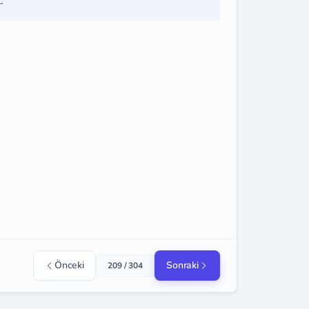
.
Önceki
Sonraki
209 / 304