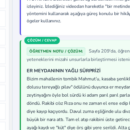
izleyiniz. İzlediğiniz videodan hareketle "bir meti
yöntemini kullanarak aşağıya güreş konulu bir hikây
ögeler kullanınız.
Sayfa 209'da, öğrenc
ÖĞRETMEN NOTU / ÇÖZÜM:
yeteneklerini mizahi unsurlarla birleştirmesi isteni
ER MEYDANININ YAĞLI SÜRPRİZİ
Bizim mahallenin tombik Mahmut’u, kasaba şenlikl
dolusu tereyağlı pilav" ödülünü duyunca er meydan
zeytinyağını öyle bol sürdü ki adam parıl parıl parl
döndü. Rakibi cılız Rıza onu ne zaman el ense edip
diye kayıp kaçıyordu. Davul zurna eşliğinde ulu di
büyük bir nara attı. Tam el atıp rakibini üste geti
ayağı kaydı ve "küt" diye örs gibi yere serildi. Alt