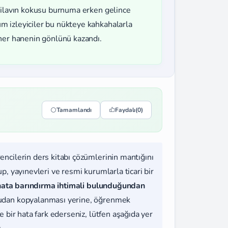
 Pilavın kokusu burnuma erken gelince
 izleyiciler bu nükteye kahkahalarla
 her hanenin gönlünü kazandı.
Tamamlandı
Faydalı
(0)
rencilerin ders kitabı çözümlerinin mantığını
, yayınevleri ve resmi kurumlarla ticari bir
hata barındırma ihtimali bulunduğundan
udan kopyalanması yerine, öğrenmek
 bir hata fark ederseniz, lütfen aşağıda yer