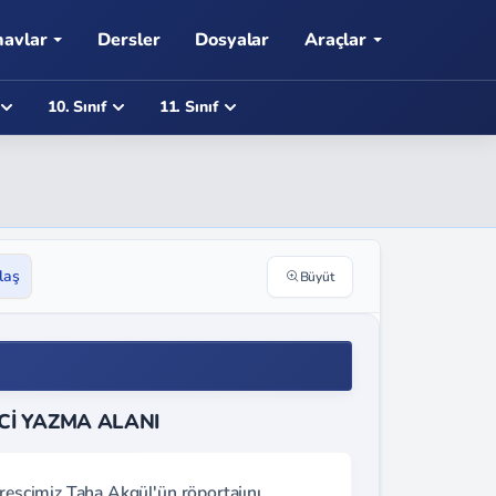
navlar
Dersler
Dosyalar
Araçlar
10. Sınıf
11. Sınıf
laş
Büyüt
İCİ YAZMA ALANI
üreşçimiz Taha Akgül'ün röportajını