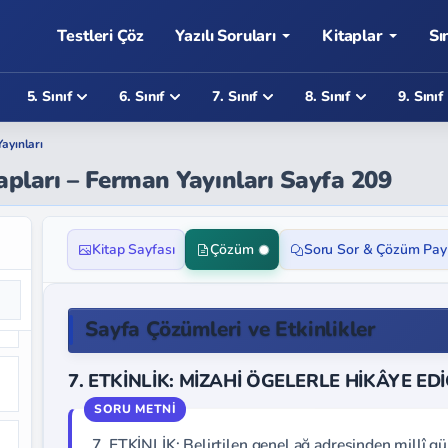
Testleri Çöz
Yazılı Soruları
Kitaplar
Sı
5. Sınıf
6. Sınıf
7. Sınıf
8. Sınıf
9. Sınıf
ayınları
vapları – Ferman Yayınları Sayfa 209
Kitap Sayfası
Çözüm
Soru Sor & Çözüm Pay
Sayfa Çözümleri ve Etkinlikler
7. ETKİNLİK: MİZAHİ ÖGELERLE HİKÂYE ED
7. ETKİNLİK: Belirtilen genel ağ adresinden millî g