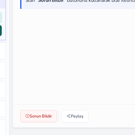
alan
"Sorun Bildir"
butonunu kullanarak bize iletiniz
Sorun Bildir
Paylaş