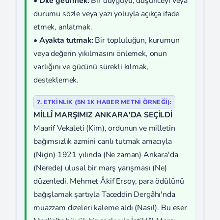
•
Dile getirmek:
Bir duyguyu, düşünceyi veya
durumu sözle veya yazı yoluyla açıkça ifade
etmek, anlatmak.
•
Ayakta tutmak:
Bir topluluğun, kurumun
veya değerin yıkılmasını önlemek, onun
varlığını ve gücünü sürekli kılmak,
desteklemek.
7. ETKİNLİK (5N 1K HABER METNI ÖRNEĞI):
MİLLÎ MARŞIMIZ ANKARA'DA SEÇİLDİ
Maarif Vekaleti (Kim), ordunun ve milletin
bağımsızlık azmini canlı tutmak amacıyla
(Niçin) 1921 yılında (Ne zaman) Ankara'da
(Nerede) ulusal bir marş yarışması (Ne)
düzenledi. Mehmet Âkif Ersoy, para ödülünü
bağışlamak şartıyla Taceddin Dergâhı'nda
muazzam dizeleri kaleme aldı (Nasıl). Bu eser