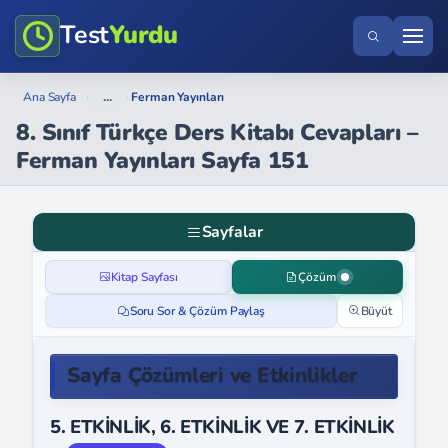
Test
Yurdu
...
Ana Sayfa
›
›
Ferman Yayınları
8. Sınıf Türkçe Ders Kitabı Cevapları –
Ferman Yayınları Sayfa 151
Sayfalar
Kitap Sayfası
Çözüm
Soru Sor & Çözüm Paylaş
Büyüt
Sayfa Çözümleri ve Etkinlikler
5. ETKİNLİK, 6. ETKİNLİK VE 7. ETKİNLİK