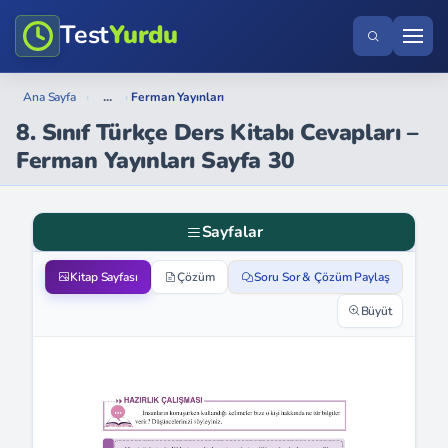
Test
Yurdu
...
Ana Sayfa
›
›
Ferman Yayınları
8. Sınıf Türkçe Ders Kitabı Cevapları –
Ferman Yayınları Sayfa 30
Sayfalar
Kitap Sayfası
Çözüm
Soru Sor & Çözüm Paylaş
Büyüt