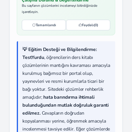
Çalışma Durumu & Değerlendirme
Bu sayfanın çözümlerini incelemeyi bitirdiğinizde
işaretleyin.
Tamamlandı
Faydalı
(0)
💡 Eğitim Desteği ve Bilgilendirme:
TestYurdu
, öğrencilerin ders kitabı
çözümlerinin mantığını kavraması amacıyla
kurulmuş bağımsız bir portal olup,
yayınevleri ve resmi kurumlarla ticari bir
bağı yoktur. Sitedeki çözümler rehberlik
amaçlıdır;
hata barındırma ihtimali
bulunduğundan mutlak doğruluk garanti
edilmez.
Cevapların doğrudan
kopyalanması yerine, öğrenmek amacıyla
incelenmesi tavsiye edilir. Eğer çözümlerde