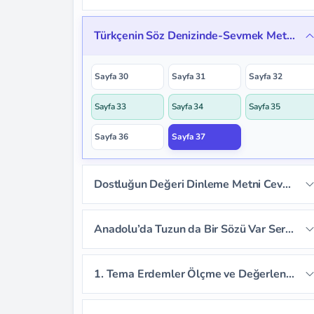
Sayfa 15
Sayfa 16
Sayfa 17
Sayfa 20
Sayfa 21
Sayfa 22
Türkçenin Söz Denizinde-Sevmek Metni Cevapları
Sayfa 18
Sayfa 19
Sayfa 23
Sayfa 24
Sayfa 25
Sayfa 30
Sayfa 31
Sayfa 32
Sayfa 26
Sayfa 27
Sayfa 28
Sayfa 33
Sayfa 34
Sayfa 35
Sayfa 29
Sayfa 36
Sayfa 37
Dostluğun Değeri Dinleme Metni Cevapları
Sayfa 38
Sayfa 39
Sayfa 40
Anadolu’da Tuzun da Bir Sözü Var Serbest Okuma Metni Cevapları
Sayfa 41
Sayfa 42
Sayfa 43
1. Tema Erdemler Ölçme ve Değerlendirme Cevapları
Sayfa 44
Sayfa 45
Sayfa 46