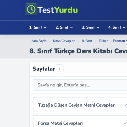
Test
Yurdu
1. Sınıf
2. Sınıf
3. Sınıf
4. Sınıf
Ana Sayfa
›
Kitap Cevapları
›
8. Sınıf
›
Türkçe
›
Ferman Y
8. Sınıf Türkçe Ders Kitabı Ce
Sayfalar
Tuzağa Düşen Ceylan Metni Cevapları
Sayfa 12
Sayfa 13
Sayfa 14
Forsa Metni Cevapları