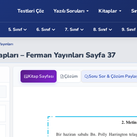
Testleri Çöz
Yazılı Soruları
Kitaplar
Sı
5. Sınıf
6. Sınıf
7. Sınıf
8. Sınıf
9. Sınıf
ayınları
vapları – Ferman Yayınları Sayfa 37
Kitap Sayfası
Çözüm
Soru Sor & Çözüm Payla