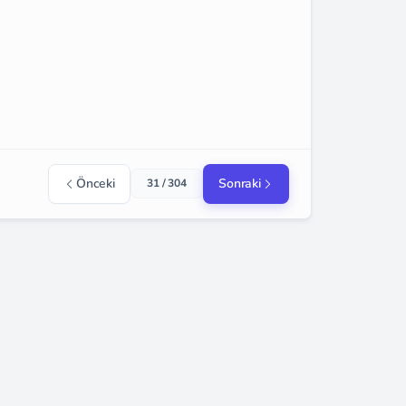
Önceki
Sonraki
31 / 304