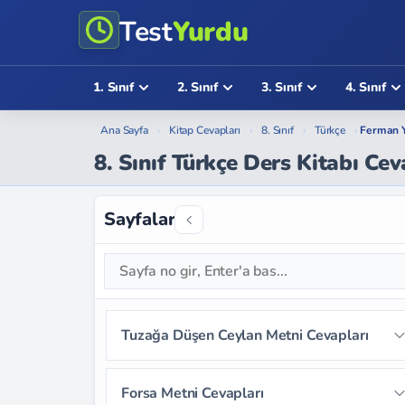
Test
Yurdu
1. Sınıf
2. Sınıf
3. Sınıf
4. Sınıf
Ana Sayfa
›
Kitap Cevapları
›
8. Sınıf
›
Türkçe
›
Ferman Y
8. Sınıf Türkçe Ders Kitabı Ce
Sayfalar
Tuzağa Düşen Ceylan Metni Cevapları
Sayfa 12
Sayfa 13
Sayfa 14
Forsa Metni Cevapları