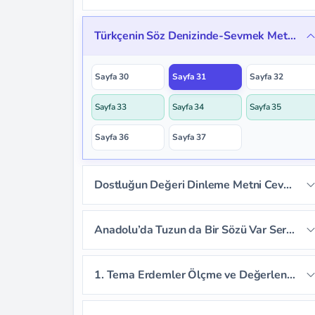
Sayfa 15
Sayfa 16
Sayfa 17
Sayfa 20
Sayfa 21
Sayfa 22
Türkçenin Söz Denizinde-Sevmek Metni Cevapları
Sayfa 18
Sayfa 19
Sayfa 23
Sayfa 24
Sayfa 25
Sayfa 30
Sayfa 31
Sayfa 32
Sayfa 26
Sayfa 27
Sayfa 28
Sayfa 33
Sayfa 34
Sayfa 35
Sayfa 29
Sayfa 36
Sayfa 37
Dostluğun Değeri Dinleme Metni Cevapları
Sayfa 38
Sayfa 39
Sayfa 40
Anadolu’da Tuzun da Bir Sözü Var Serbest Okuma Metni Cevapları
Sayfa 41
Sayfa 42
Sayfa 43
1. Tema Erdemler Ölçme ve Değerlendirme Cevapları
Sayfa 44
Sayfa 45
Sayfa 46