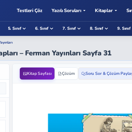
Testleri Çöz
Yazılı Soruları
Kitaplar
Sı
5. Sınıf
6. Sınıf
7. Sınıf
8. Sınıf
9. Sınıf
ayınları
vapları – Ferman Yayınları Sayfa 31
Kitap Sayfası
Çözüm
Soru Sor & Çözüm Payla