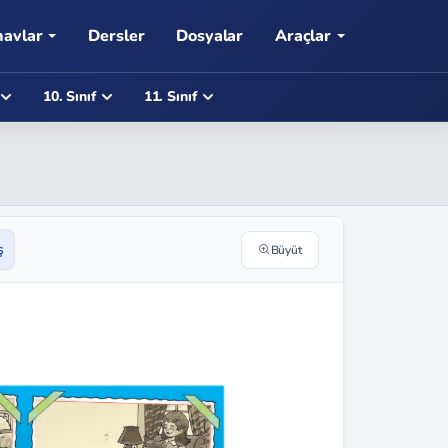
navlar
Dersler
Dosyalar
Araçlar
10. Sınıf
11. Sınıf
ş
Büyüt