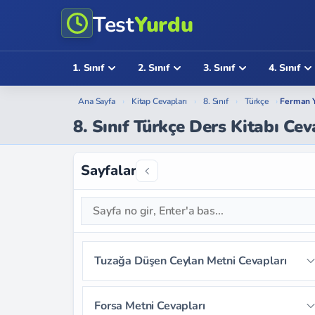
Test
Yurdu
1. Sınıf
2. Sınıf
3. Sınıf
4. Sınıf
Ana Sayfa
›
Kitap Cevapları
›
8. Sınıf
›
Türkçe
›
Ferman Y
8. Sınıf Türkçe Ders Kitabı Ce
Sayfalar
Tuzağa Düşen Ceylan Metni Cevapları
Sayfa 12
Sayfa 13
Sayfa 14
Forsa Metni Cevapları