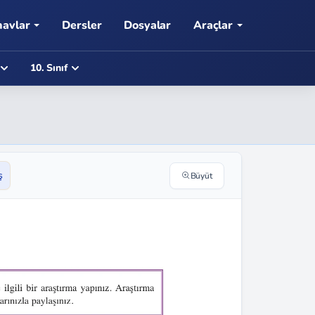
navlar
Dersler
Dosyalar
Araçlar
10. Sınıf
ş
Büyüt