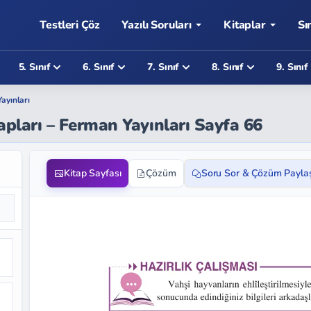
Testleri Çöz
Yazılı Soruları
Kitaplar
Sı
5. Sınıf
6. Sınıf
7. Sınıf
8. Sınıf
9. Sınıf
ayınları
vapları – Ferman Yayınları Sayfa 66
Kitap Sayfası
Çözüm
Soru Sor & Çözüm Payla