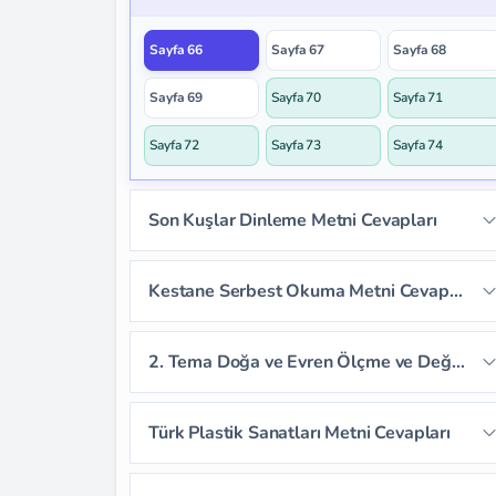
Sayfa 63
Sayfa 64
Sayfa 65
Sayfa 66
Sayfa 67
Sayfa 68
Sayfa 69
Sayfa 70
Sayfa 71
Sayfa 72
Sayfa 73
Sayfa 74
Son Kuşlar Dinleme Metni Cevapları
Sayfa 75
Sayfa 76
Sayfa 77
Kestane Serbest Okuma Metni Cevapları
Sayfa 78
Sayfa 79
Sayfa 80
Sayfa 81
2. Tema Doğa ve Evren Ölçme ve Değerlendirme Cevapları
Sayfa 82
Sayfa 83
Sayfa 84
Türk Plastik Sanatları Metni Cevapları
Sayfa 85
Sayfa 86
Sayfa 87
Sayfa 90
Sayfa 91
Sayfa 92