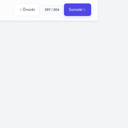
Önceki
Sonraki
297 / 304