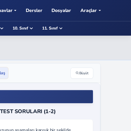
navlar
Dersler
Dosyalar
Araçlar
10. Sınıf
11. Sınıf
laş
Büyüt
TEST SORULARI (1-2)
zunun aşamaları karışık bir şekilde