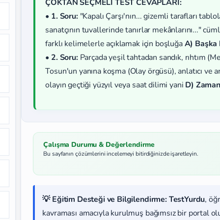
ÇOKTAN SEÇMELİ TEST CEVAPLARI:
•
1. Soru:
"Kapalı Çarşı'nın... gizemli tarafları tablola
sanatçının tuvallerinde tanırlar mekânlarını..." c
farklı kelimelerle açıklamak için boşluğa
A) Başka 
•
2. Soru:
Parçada yeşil tahtadan sandık, rıhtım (Me
Tosun'un yanına koşma (Olay örgüsü), anlatıcı ve an
olayın geçtiği yüzyıl veya saat dilimi yani
D) Zama
Çalışma Durumu & Değerlendirme
Bu sayfanın çözümlerini incelemeyi bitirdiğinizde işaretleyin.
💡 Eğitim Desteği ve Bilgilendirme:
TestYurdu
, öğ
kavraması amacıyla kurulmuş bağımsız bir portal olup