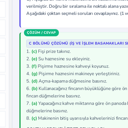
verilmiştir. Doğru bir sıralama ile noktalı alana yazı
Aşağıdaki çoktan seçmeli soruları cevaplayınız. (1 v
C BÖLÜMÜ ÇÖZÜMÜ (İŞ VE İŞLEM BASAMAKLARI S
1.
(c)
Fişi prize takınız.
2.
(e)
Su haznesine su ekleyiniz.
3.
(f)
Pişirme haznesine kahveyi koyunuz.
4.
(g)
Pişirme haznesini makineye yerleştiriniz.
5.
(d)
Açma-kapama düğmesine basınız.
6.
(b)
Kullanacağınız fincanın büyüklüğüne göre ön
fincan düğmelerine basınız.
7.
(a)
Yapacağınız kahve miktarına göre ön panoda bul
düğmelerine basınız.
8.
(ç)
Makinenin bitiş uyarısıyla kahvelerinizi fincanl