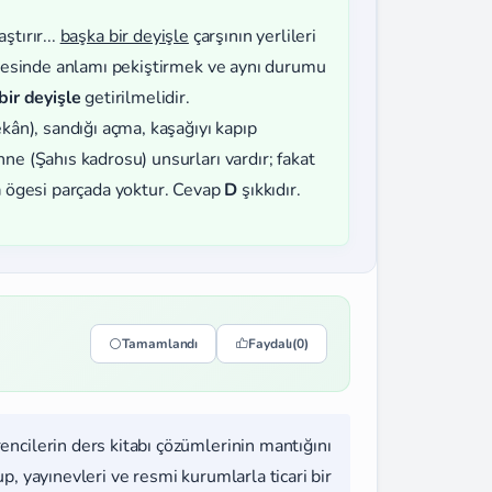
ştırır...
başka bir deyişle
çarşının yerlileri
ümlesinde anlamı pekiştirmek ve aynı durumu
bir deyişle
getirilmelidir.
kân), sandığı açma, kaşağıyı kapıp
ne (Şahıs kadrosu) unsurları vardır; fakat
n
ögesi parçada yoktur. Cevap
D
şıkkıdır.
Tamamlandı
Faydalı
(0)
rencilerin ders kitabı çözümlerinin mantığını
, yayınevleri ve resmi kurumlarla ticari bir