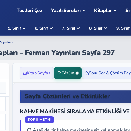
Testleri Çöz
Yazılı Soruları
Kitaplar
Sı
5. Sınıf
6. Sınıf
7. Sınıf
8. Sınıf
9. Sınıf
ayınları
vapları – Ferman Yayınları Sayfa 297
Kitap Sayfası
Çözüm
Soru Sor & Çözüm Pay
Sayfa Çözümleri ve Etkinlikler
KAHVE MAKİNESİ SIRALAMA ETKİNLİĞİ VE 
C) Aşağıda bir kahve makinesine ait kullanma kılavu