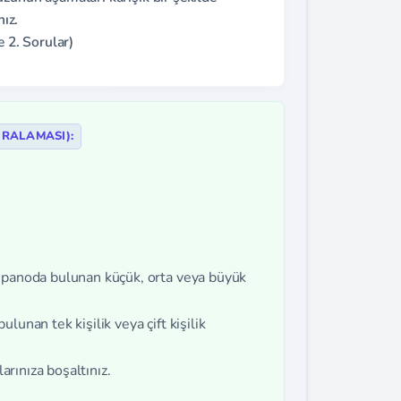
nız.
e 2. Sorular)
IRALAMASI):
 panoda bulunan küçük, orta veya büyük
unan tek kişilik veya çift kişilik
arınıza boşaltınız.