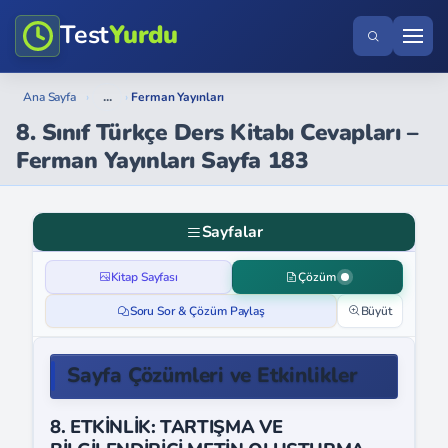
Test
Yurdu
...
Ana Sayfa
›
›
Ferman Yayınları
8. Sınıf Türkçe Ders Kitabı Cevapları –
Ferman Yayınları Sayfa 183
Sayfalar
Kitap Sayfası
Çözüm
Soru Sor & Çözüm Paylaş
Büyüt
Sayfa Çözümleri ve Etkinlikler
8. ETKİNLİK: TARTIŞMA VE