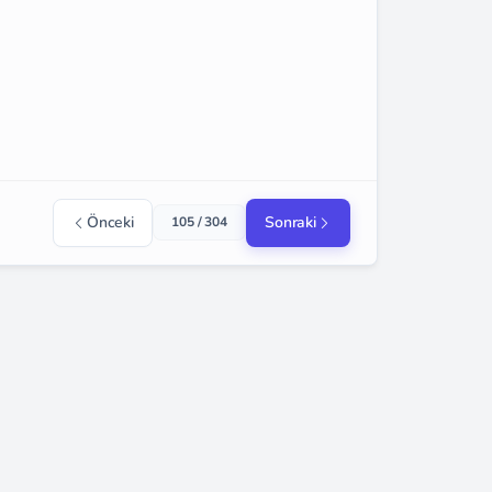
Önceki
Sonraki
105 / 304