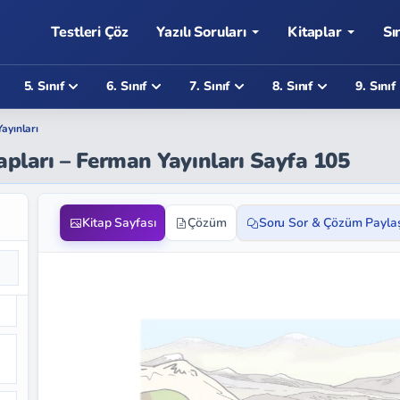
Testleri Çöz
Yazılı Soruları
Kitaplar
Sı
5. Sınıf
6. Sınıf
7. Sınıf
8. Sınıf
9. Sınıf
ayınları
vapları – Ferman Yayınları Sayfa 105
Kitap Sayfası
Çözüm
Soru Sor & Çözüm Payla