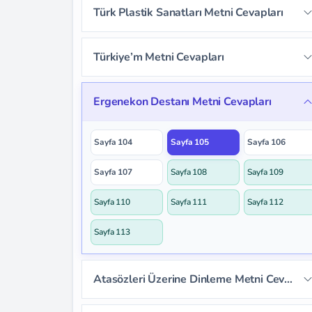
Türk Plastik Sanatları Metni Cevapları
Sayfa 85
Sayfa 86
Sayfa 87
Sayfa 90
Sayfa 91
Sayfa 92
Türkiye’m Metni Cevapları
Sayfa 88
Sayfa 89
Sayfa 93
Sayfa 94
Sayfa 95
Sayfa 98
Sayfa 99
Sayfa 100
Ergenekon Destanı Metni Cevapları
Sayfa 96
Sayfa 97
Sayfa 101
Sayfa 102
Sayfa 103
Sayfa 104
Sayfa 105
Sayfa 106
Sayfa 107
Sayfa 108
Sayfa 109
Sayfa 110
Sayfa 111
Sayfa 112
Sayfa 113
Atasözleri Üzerine Dinleme Metni Cevapları
Sayfa 114
Sayfa 115
Sayfa 116