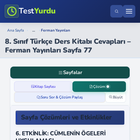
Test
Yurdu
...
Ana Sayfa
›
›
Ferman Yayınları
8. Sınıf Türkçe Ders Kitabı Cevapları –
Ferman Yayınları Sayfa 77
Sayfalar
Kitap Sayfası
Çözüm
Soru Sor & Çözüm Paylaş
Büyüt
Sayfa Çözümleri ve Etkinlikler
6. ETKİNLİK: CÜMLENİN ÖGELERİ