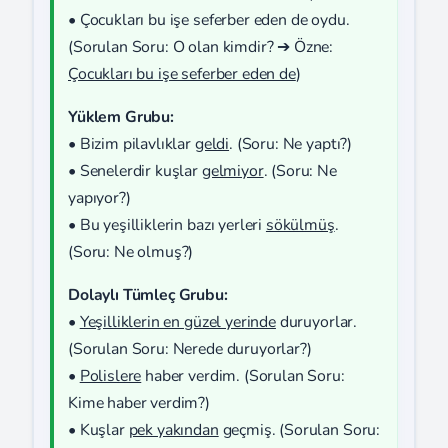
• Çocukları bu işe seferber eden de oydu.
(Sorulan Soru: O olan kimdir? ➔ Özne:
Çocukları bu işe seferber eden de
)
Yüklem Grubu:
• Bizim pilavlıklar
geldi
. (Soru: Ne yaptı?)
• Senelerdir kuşlar
gelmiyor
. (Soru: Ne
yapıyor?)
• Bu yeşilliklerin bazı yerleri
sökülmüş
.
(Soru: Ne olmuş?)
Dolaylı Tümleç Grubu:
•
Yeşilliklerin en güzel yerinde
duruyorlar.
(Sorulan Soru: Nerede duruyorlar?)
•
Polislere
haber verdim. (Sorulan Soru:
Kime haber verdim?)
• Kuşlar
pek yakından
geçmiş. (Sorulan Soru: