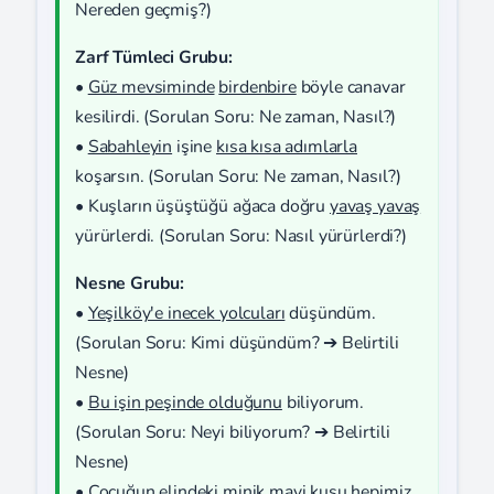
Nereden geçmiş?)
Zarf Tümleci Grubu:
•
Güz mevsiminde
birdenbire
böyle canavar
kesilirdi. (Sorulan Soru: Ne zaman, Nasıl?)
•
Sabahleyin
işine
kısa kısa adımlarla
koşarsın. (Sorulan Soru: Ne zaman, Nasıl?)
• Kuşların üşüştüğü ağaca doğru
yavaş yavaş
yürürlerdi. (Sorulan Soru: Nasıl yürürlerdi?)
Nesne Grubu:
•
Yeşilköy'e inecek yolcuları
düşündüm.
(Sorulan Soru: Kimi düşündüm? ➔ Belirtili
Nesne)
•
Bu işin peşinde olduğunu
biliyorum.
(Sorulan Soru: Neyi biliyorum? ➔ Belirtili
Nesne)
•
Çocuğun elindeki minik mavi kuşu
hepimiz