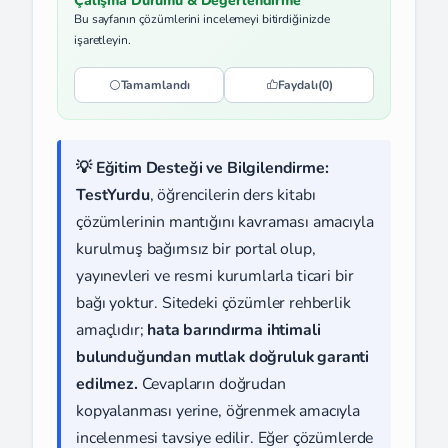
Çalışma Durumu & Değerlendirme
Bu sayfanın çözümlerini incelemeyi bitirdiğinizde
işaretleyin.
Tamamlandı
Faydalı
(0)
💡 Eğitim Desteği ve Bilgilendirme:
TestYurdu
, öğrencilerin ders kitabı
çözümlerinin mantığını kavraması amacıyla
kurulmuş bağımsız bir portal olup,
yayınevleri ve resmi kurumlarla ticari bir
bağı yoktur. Sitedeki çözümler rehberlik
amaçlıdır;
hata barındırma ihtimali
bulunduğundan mutlak doğruluk garanti
edilmez.
Cevapların doğrudan
kopyalanması yerine, öğrenmek amacıyla
incelenmesi tavsiye edilir. Eğer çözümlerde