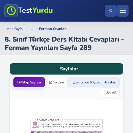
Test
Yurdu
...
Ana Sayfa
›
›
Ferman Yayınları
8. Sınıf Türkçe Ders Kitabı Cevapları –
Ferman Yayınları Sayfa 289
Sayfalar
Kitap Sayfası
Çözüm
Soru Sor & Çözüm Paylaş
Büyüt