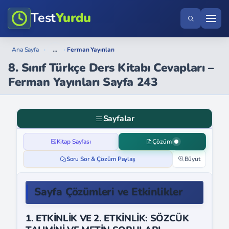
Test
Yurdu
...
Ana Sayfa
›
›
Ferman Yayınları
8. Sınıf Türkçe Ders Kitabı Cevapları –
Ferman Yayınları Sayfa 243
Sayfalar
Kitap Sayfası
Çözüm
Soru Sor & Çözüm Paylaş
Büyüt
Sayfa Çözümleri ve Etkinlikler
1. ETKİNLİK VE 2. ETKİNLİK: SÖZCÜK