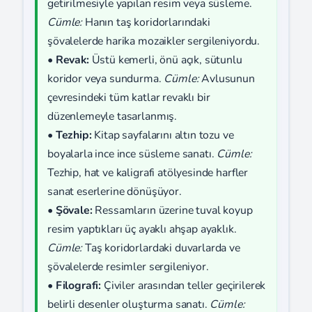
getirilmesiyle yapılan resim veya süsleme.
Cümle:
Hanın taş koridorlarındaki
şövalelerde harika mozaikler sergileniyordu.
•
Revak:
Üstü kemerli, önü açık, sütunlu
koridor veya sundurma.
Cümle:
Avlusunun
çevresindeki tüm katlar revaklı bir
düzenlemeyle tasarlanmış.
•
Tezhip:
Kitap sayfalarını altın tozu ve
boyalarla ince ince süsleme sanatı.
Cümle:
Tezhip, hat ve kaligrafi atölyesinde harfler
sanat eserlerine dönüşüyor.
•
Şövale:
Ressamların üzerine tuval koyup
resim yaptıkları üç ayaklı ahşap ayaklık.
Cümle:
Taş koridorlardaki duvarlarda ve
şövalelerde resimler sergileniyor.
•
Filografi:
Çiviler arasından teller geçirilerek
belirli desenler oluşturma sanatı.
Cümle: