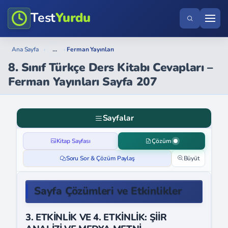
Test
Yurdu
...
Ana Sayfa
›
›
Ferman Yayınları
8. Sınıf Türkçe Ders Kitabı Cevapları –
Ferman Yayınları Sayfa 207
Sayfalar
Kitap Sayfası
Çözüm
Soru Sor & Çözüm Paylaş
Büyüt
Sayfa Çözümleri ve Etkinlikler
3. ETKİNLİK VE 4. ETKİNLİK: ŞİİR