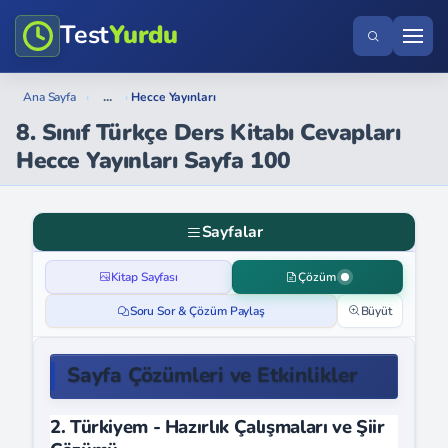
Test
Yurdu
...
Ana Sayfa
›
›
Hecce Yayınları
8. Sınıf Türkçe Ders Kitabı Cevapları
Hecce Yayınları Sayfa 100
Sayfalar
Kitap Sayfası
Çözüm
Soru Sor & Çözüm Paylaş
Büyüt
Sayfa Çözümleri ve Etkinlikler
2. Türkiyem - Hazırlık Çalışmaları ve Şiir