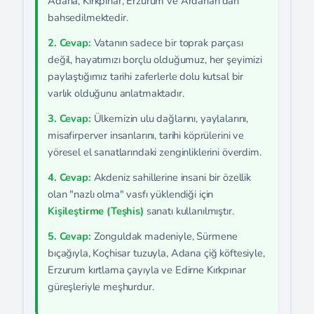
Adana, Kırkpınar, Erzurum ve Ardahan'dan
bahsedilmektedir.
2. Cevap:
Vatanın sadece bir toprak parçası
değil, hayatımızı borçlu olduğumuz, her şeyimizi
paylaştığımız tarihi zaferlerle dolu kutsal bir
varlık olduğunu anlatmaktadır.
3. Cevap:
Ülkemizin ulu dağlarını, yaylalarını,
misafirperver insanlarını, tarihi köprülerini ve
yöresel el sanatlarındaki zenginliklerini överdim.
4. Cevap:
Akdeniz sahillerine insani bir özellik
olan "nazlı olma" vasfı yüklendiği için
Kişileştirme (Teşhis)
sanatı kullanılmıştır.
5. Cevap:
Zonguldak madeniyle, Sürmene
bıçağıyla, Koçhisar tuzuyla, Adana çiğ köftesiyle,
Erzurum kırtlama çayıyla ve Edirne Kırkpınar
güreşleriyle meşhurdur.