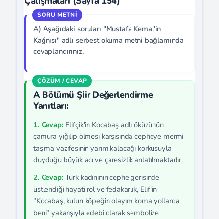
Çalışmaları (Sayfa 154)
A) Aşağıdaki soruları "Mustafa Kemal'in
Kağnısı" adlı serbest okuma metni bağlamında
cevaplandırınız.
A Bölümü Şiir Değerlendirme
Yanıtları:
1. Cevap:
Elifçik'in Kocabaş adlı öküzünün
çamura yığılıp ölmesi karşısında cepheye mermi
taşıma vazifesinin yarım kalacağı korkusuyla
duyduğu büyük acı ve çaresizlik anlatılmaktadır.
2. Cevap:
Türk kadınının cephe gerisinde
üstlendiği hayati rol ve fedakarlık, Elif'in
"Kocabaş, kulun köpeğin olayım koma yollarda
beni" yakarışıyla edebi olarak sembolize