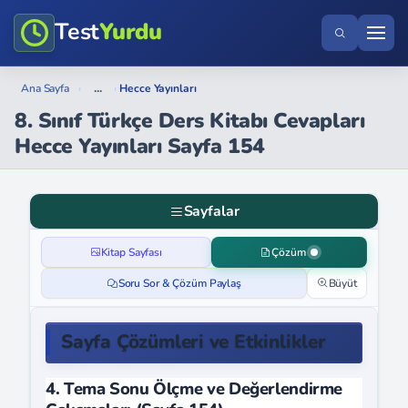
Test
Yurdu
...
Ana Sayfa
›
›
Hecce Yayınları
8. Sınıf Türkçe Ders Kitabı Cevapları
Hecce Yayınları Sayfa 154
Sayfalar
Kitap Sayfası
Çözüm
Soru Sor & Çözüm Paylaş
Büyüt
Sayfa Çözümleri ve Etkinlikler
4. Tema Sonu Ölçme ve Değerlendirme