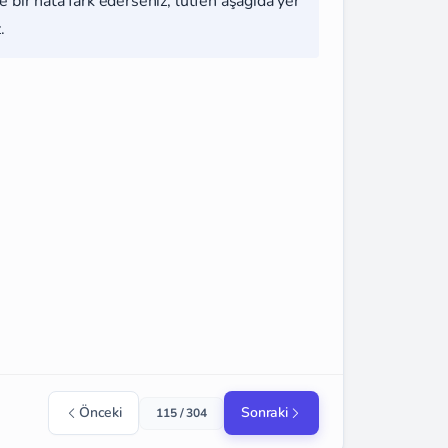
 bir hata fark ederseniz, lütfen aşağıda yer
.
Önceki
Sonraki
115 / 304