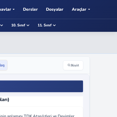
navlar
Dersler
Dosyalar
Araçlar
10. Sınıf
11. Sınıf
laş
Büyüt
ları)
rinin anlamını TDK Atasözleri ve Deyimler