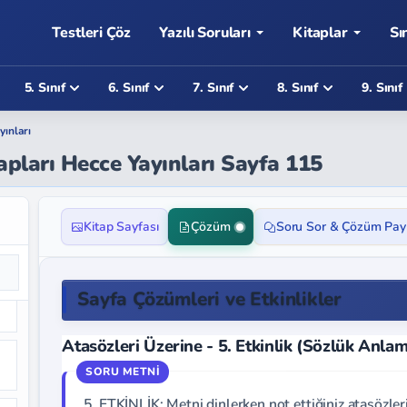
Testleri Çöz
Yazılı Soruları
Kitaplar
Sı
5. Sınıf
6. Sınıf
7. Sınıf
8. Sınıf
9. Sınıf
yınları
apları Hecce Yayınları Sayfa 115
Kitap Sayfası
Çözüm
Soru Sor & Çözüm Pay
Sayfa Çözümleri ve Etkinlikler
Atasözleri Üzerine - 5. Etkinlik (Sözlük Anlam
5. ETKİNLİK: Metni dinlerken not ettiğiniz atasözle