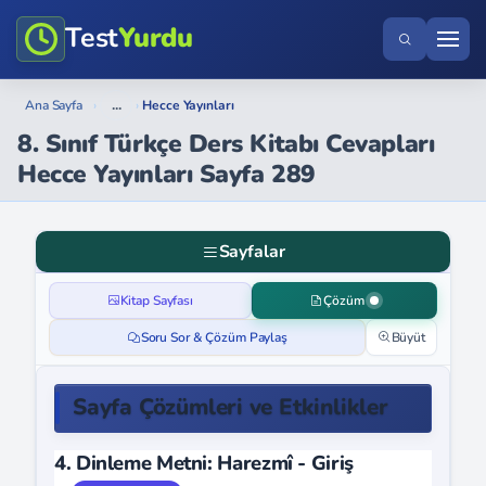
Test
Yurdu
...
Ana Sayfa
›
›
Hecce Yayınları
8. Sınıf Türkçe Ders Kitabı Cevapları
Hecce Yayınları Sayfa 289
Sayfalar
Kitap Sayfası
Çözüm
Soru Sor & Çözüm Paylaş
Büyüt
Sayfa Çözümleri ve Etkinlikler
4. Dinleme Metni: Harezmî - Giriş