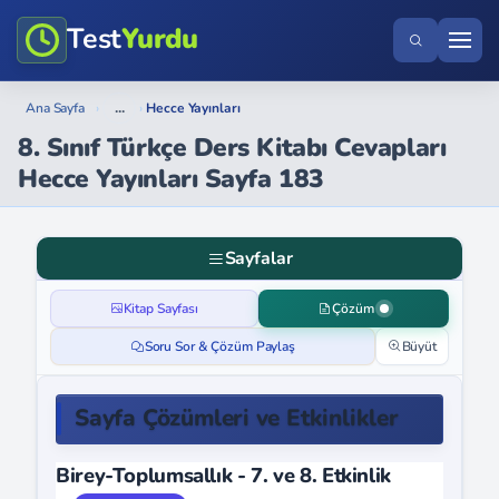
Test
Yurdu
...
Ana Sayfa
›
›
Hecce Yayınları
8. Sınıf Türkçe Ders Kitabı Cevapları
Hecce Yayınları Sayfa 183
Sayfalar
Kitap Sayfası
Çözüm
Soru Sor & Çözüm Paylaş
Büyüt
Sayfa Çözümleri ve Etkinlikler
Birey-Toplumsallık - 7. ve 8. Etkinlik