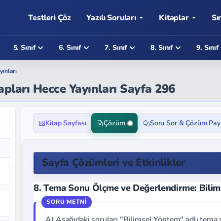
Testleri Çöz
Yazılı Soruları
Kitaplar
Sı
5. Sınıf
6. Sınıf
7. Sınıf
8. Sınıf
9. Sınıf
yınları
apları Hecce Yayınları Sayfa 296
Kitap Sayfası
Çözüm
Soru Sor & Çözüm Pay
Sayfa Çözümleri ve Etkinlikler
8. Tema Sonu Ölçme ve Değerlendirme: Bilim
A) Aşağıdaki soruları "Bilimsel Yöntem" adlı tema 