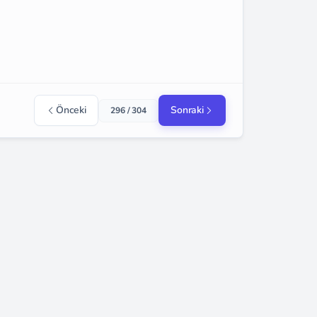
Önceki
Sonraki
296 / 304