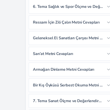
Sayfa 221
6. Tema Sağlık ve Spor Ölçme ve Değerlendirme Cevapları
Sayfa 222
Sayfa 223
Sayfa 224
Ressam İçin Zili Çalın Metni Cevapları
Sayfa 225
Sayfa 226
Sayfa 227
Sayfa 230
Sayfa 231
Sayfa 232
Geleneksel El Sanatları Çarşısı Metni Cevapları
Sayfa 228
Sayfa 229
Sayfa 233
Sayfa 234
Sayfa 235
Sayfa 239
Sayfa 240
Sayfa 241
San’at Metni Cevapları
Sayfa 236
Sayfa 237
Sayfa 238
Sayfa 242
Sayfa 243
Sayfa 244
Sayfa 246
Sayfa 247
Sayfa 248
Armağan Dinleme Metni Cevapları
Sayfa 245
Sayfa 249
Sayfa 250
Sayfa 251
Sayfa 252
Sayfa 253
Sayfa 254
Bir Kış Öyküsü Serbest Okuma Metni Cevapları
Sayfa 255
Sayfa 256
Sayfa 257
7. Tema Sanat Ölçme ve Değerlendirme Cevapları
Sayfa 258