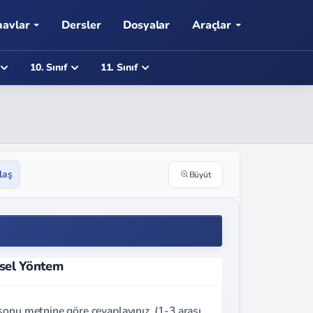
navlar
Dersler
Dosyalar
Araçlar
10. Sınıf
11. Sınıf
laş
Büyüt
sel Yöntem
sonu metnine göre cevaplayınız. (1-3 arası