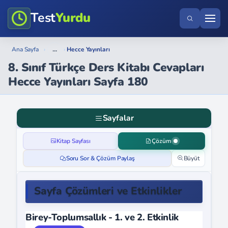
Test
Yurdu
...
Ana Sayfa
›
›
Hecce Yayınları
8. Sınıf Türkçe Ders Kitabı Cevapları
Hecce Yayınları Sayfa 180
Sayfalar
Kitap Sayfası
Çözüm
Soru Sor & Çözüm Paylaş
Büyüt
Sayfa Çözümleri ve Etkinlikler
Birey-Toplumsallık - 1. ve 2. Etkinlik