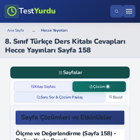
Test
Yurdu
...
Ana Sayfa
›
›
Hecce Yayınları
8. Sınıf Türkçe Ders Kitabı Cevapları
Hecce Yayınları Sayfa 158
Sayfalar
Kitap Sayfası
Çözüm
Soru Sor & Çözüm Paylaş
Büyüt
Sayfa Çözümleri ve Etkinlikler
Ölçme ve Değerlendirme (Sayfa 158) -