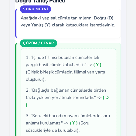
Doğru Yanlış Paneli
Aşağıdaki yapısal cümle tanımlarını Doğru (D)
veya Yanlış (Y) olarak kutucuklara işaretleyiniz.
1. "İçinde fiilimsi bulunan cümleler tek
yargılı basit cümle kabul edilir." ->
( Y )
(Girişik birleşik cümledir, fiilimsi yan yargı
oluşturur).
2. "Bağlaçla bağlanan cümlelerde birden
fazla yüklem yer almak zorundadır." ->
( D
)
3. "Soru eki barındırmayan cümlelerde soru
anlamı kurulamaz." ->
( Y )
(Soru
sözcükleriyle de kurulabilir).