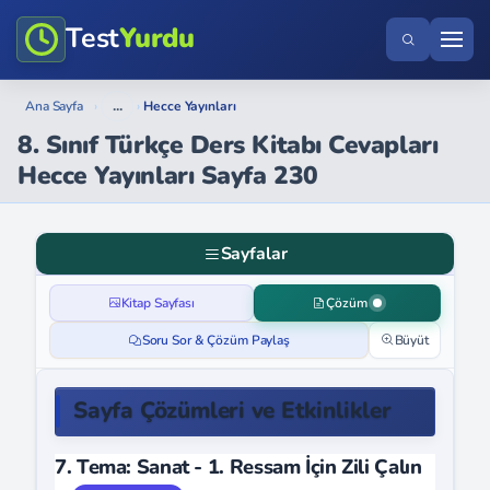
Test
Yurdu
...
Ana Sayfa
›
›
Hecce Yayınları
8. Sınıf Türkçe Ders Kitabı Cevapları
Hecce Yayınları Sayfa 230
Sayfalar
Kitap Sayfası
Çözüm
Soru Sor & Çözüm Paylaş
Büyüt
Sayfa Çözümleri ve Etkinlikler
7. Tema: Sanat - 1. Ressam İçin Zili Çalın