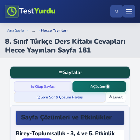
Test
Yurdu
...
Ana Sayfa
›
›
Hecce Yayınları
8. Sınıf Türkçe Ders Kitabı Cevapları
Hecce Yayınları Sayfa 181
Sayfalar
Kitap Sayfası
Çözüm
Soru Sor & Çözüm Paylaş
Büyüt
Sayfa Çözümleri ve Etkinlikler
Birey-Toplumsallık - 3, 4 ve 5. Etkinlik