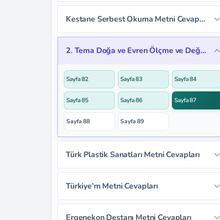
Sayfa 75
Sayfa 76
Sayfa 77
Kestane Serbest Okuma Metni Cevapları
Sayfa 72
Sayfa 73
Sayfa 74
Sayfa 78
Sayfa 79
Sayfa 80
Sayfa 81
2. Tema Doğa ve Evren Ölçme ve Değerlendirme Cevapları
Sayfa 82
Sayfa 83
Sayfa 84
Sayfa 85
Sayfa 86
Sayfa 87
Sayfa 88
Sayfa 89
Türk Plastik Sanatları Metni Cevapları
Sayfa 90
Sayfa 91
Sayfa 92
Türkiye’m Metni Cevapları
Sayfa 93
Sayfa 94
Sayfa 95
Sayfa 98
Sayfa 99
Sayfa 100
Ergenekon Destanı Metni Cevapları
Sayfa 96
Sayfa 97