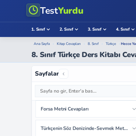
Test
Yurdu
1. Sınıf
2. Sınıf
3. Sınıf
4. Sınıf
Ana Sayfa
›
Kitap Cevapları
›
8. Sınıf
›
Türkçe
›
Hecce Ya
8. Sınıf Türkçe Ders Kitabı Cev
Sayfalar
Tuzağa Düşen Ceylan Metni Cevapları
Sayfa 12
Sayfa 13
Sayfa 14
Forsa Metni Cevapları
Sayfa 15
Sayfa 16
Sayfa 17
Sayfa 20
Sayfa 21
Sayfa 22
Türkçenin Söz Denizinde-Sevmek Metni Cevapları
Sayfa 18
Sayfa 19
Sayfa 23
Sayfa 24
Sayfa 25