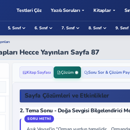
Testleri Çöz
Yazılı Soruları
Kitaplar
Sı
5. Sınıf
6. Sınıf
7. Sınıf
8. Sınıf
9. Sınıf
yınları
apları Hecce Yayınları Sayfa 87
Kitap Sayfası
Çözüm
Soru Sor & Çözüm Pay
Sayfa Çözümleri ve Etkinlikler
2. Tema Sonu - Doğa Sevgisi Bilgelendirici Me
Aşık Veysel'in "Orman yurdun temelidir... Ormanda