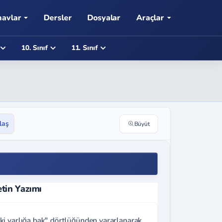
navlar
Dersler
Dosyalar
Araçlar
10. Sınıf
11. Sınıf
laş
Büyüt
tin Yazımı
ki varlığa bak" dörtlüğünden yararlanarak