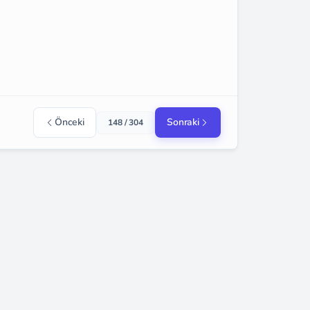
Önceki
Sonraki
148 / 304