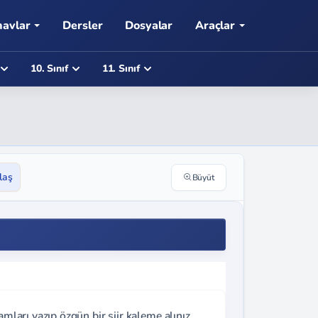
navlar
Dersler
Dosyalar
Araçlar
10. Sınıf
11. Sınıf
laş
Büyüt
amları yazıp özgün bir şiir kaleme alınız.