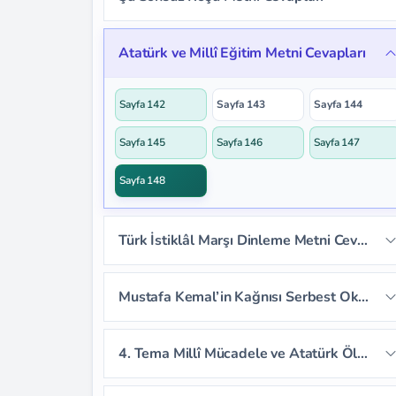
Sayfa 131
Sayfa 132
Sayfa 133
Sayfa 136
Sayfa 137
Sayfa 138
Atatürk ve Millî Eğitim Metni Cevapları
Sayfa 134
Sayfa 135
Sayfa 139
Sayfa 140
Sayfa 141
Sayfa 142
Sayfa 143
Sayfa 144
Sayfa 145
Sayfa 146
Sayfa 147
Sayfa 148
Türk İstiklâl Marşı Dinleme Metni Cevapları
Sayfa 149
Sayfa 150
Sayfa 151
Mustafa Kemal’in Kağnısı Serbest Okuma Metni Cevapları
Sayfa 152
Sayfa 153
4. Tema Millî Mücadele ve Atatürk Ölçme ve Değerlendirme Cevapları
Sayfa 154
Sayfa 155
Sayfa 156