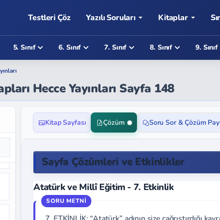
Testleri Çöz
Yazılı Soruları
Kitaplar
Sı
5. Sınıf
6. Sınıf
7. Sınıf
8. Sınıf
9. Sınıf
yınları
apları Hecce Yayınları Sayfa 148
Kitap Sayfası
Çözüm
Soru Sor & Çözüm Pay
Sayfa Çözümleri ve Etkinlikler
Atatürk ve Millî Eğitim - 7. Etkinlik
7. ETKİNLİK: “Atatürk” adının size çağrıştırdığı kavr