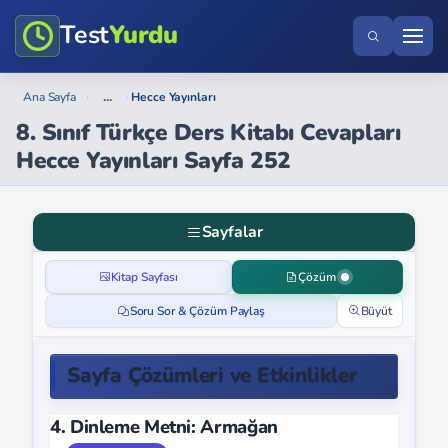
Test
Yurdu
...
Ana Sayfa
›
›
Hecce Yayınları
8. Sınıf Türkçe Ders Kitabı Cevapları
Hecce Yayınları Sayfa 252
Sayfalar
Kitap Sayfası
Çözüm
Soru Sor & Çözüm Paylaş
Büyüt
Sayfa Çözümleri ve Etkinlikler
4. Dinleme Metni: Armağan