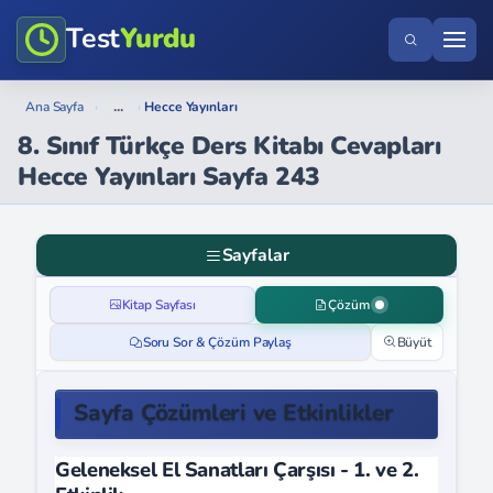
Test
Yurdu
...
Ana Sayfa
›
›
Hecce Yayınları
8. Sınıf Türkçe Ders Kitabı Cevapları
Hecce Yayınları Sayfa 243
Sayfalar
Kitap Sayfası
Çözüm
Soru Sor & Çözüm Paylaş
Büyüt
Sayfa Çözümleri ve Etkinlikler
Geleneksel El Sanatları Çarşısı - 1. ve 2.